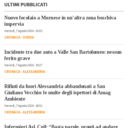
ULTIMI PUBBLICATI
Nuovo focolaio a Mornese in un’altra zona boschiva
impervia
Venerdì, 7 Agosto 2026 - 20:01
CRONACA
-
OVADA
Incidente tra due auto a Valle San Bartolomeo: nessun
ferito grave
Venerdì, 7 Agosto 2026 - 19:27
CRONACA
-
ALESSANDRIA
Rifiuti da fuori Alessandria abbandonati a San
Giuliano Vecchio: le multe degli ispettori di Amag
Ambiente
Venerdì, 7 Agosto 2026 - 18:51
CRONACA
-
ALESSANDRIA
Infermieri Asl, Cgil: “Basta parole, pronti ad andare