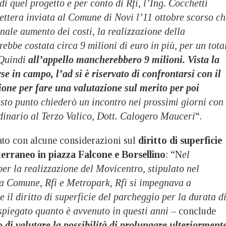
di quel progetto e per conto di Rfi, l’Ing. Cocchetti
ttera inviata al Comune di Novi l’11 ottobre scorso ch
nale aumento dei costi, la realizzazione della
rebbe costata circa 9 milioni di euro in più, per un tota
 Quindi
all’appello mancherebbero 9 milioni. Vista la
rse in campo, l’ad si è riservato di confrontarsi con il
ione per fare una valutazione sul merito per poi
esto punto chiederò un incontro nei prossimi giorni con 
inario al Terzo Valico, Dott. Calogero Mauceri
“.
ato con alcune considerazioni sul
diritto di superficie
erraneo in piazza Falcone e Borsellino
: “N
el
per la realizzazione del Movicentro, stipulato nel
ra Comune, Rfi e Metropark, Rfi si impegnava a
il diritto di superficie del parcheggio per la durata d
spiegato quanto è avvenuto in questi anni
– conclude
o di valutare la possibilità di prolungare ulteriorment