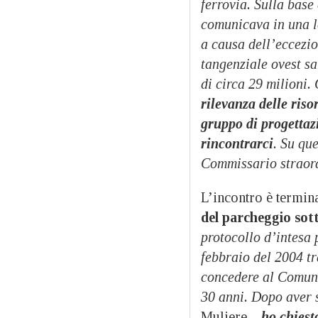
ferrovia. Sulla base 
comunicava in una le
a causa dell’eccezio
tangenziale ovest sa
di circa 29 milioni.
rilevanza delle riso
gruppo di progettaz
rincontrarci
. Su qu
Commissario straord
L’incontro è termin
del parcheggio sott
protocollo d’intesa 
febbraio del 2004 t
concedere al Comune 
30 anni. Dopo aver 
Muliere –
ho chiest