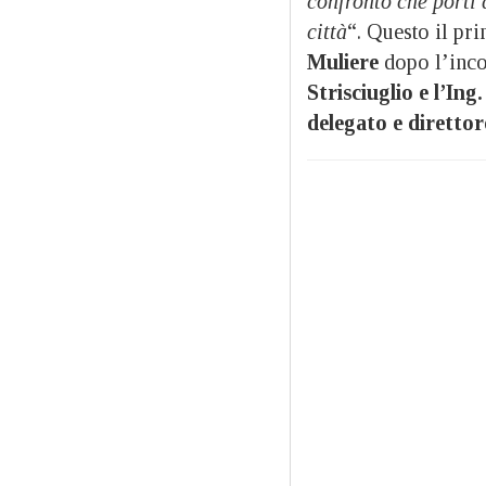
confronto che porti 
città
“. Questo il p
Muliere
dopo l’inco
Strisciuglio e l’Ing
delegato e direttor