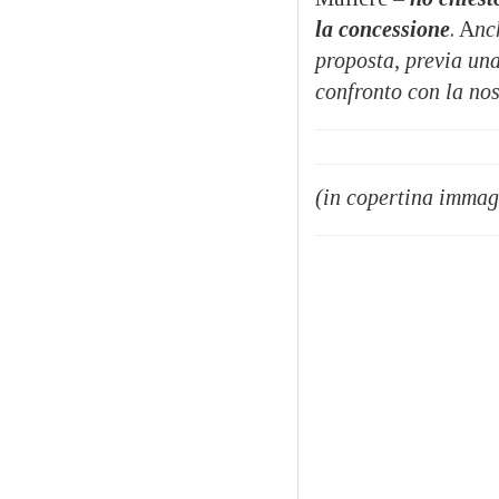
la concessione
. A
nc
proposta, previa una 
confronto con la no
(in copertina immag