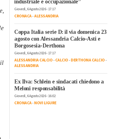
industriale e occupazionale”
Giovedì, 6 Agosto 2026 - 17:17
e,
CRONACA
-
ALESSANDRIA
le
Coppa Italia serie D: il via domenica 23
agosto con Alessandria Calcio-Asti e
Borgosesia-Derthona
Giovedì, 6 Agosto 2026 - 17:17
ALESSANDRIA CALCIO
-
CALCIO
-
DERTHONA CALCIO
-
il
ALESSANDRIA
Ex Ilva: Schlein e sindacati chiedono a
Meloni responsabilità
Giovedì, 6 Agosto 2026 - 16:02
CRONACA
-
NOVI LIGURE
i
e