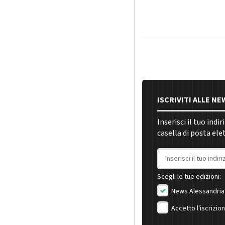
ISCRIVITI ALLE N
Inserisci il tuo indi
casella di posta ele
Indirizzo email
Scegli le tue edizioni:
News Alessandria
Accetto l'iscrizio