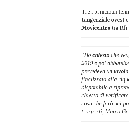
Tre i principali temi
tangenziale ovest
e
Movicentro
tra Rfi
“
Ho
chiesto
che veng
2019 e poi abbandon
prevedeva un
tavolo
finalizzato alla riqu
disponibile a ripren
chiesto di verificar
cosa che farò nei pr
trasporti, Marco Gab