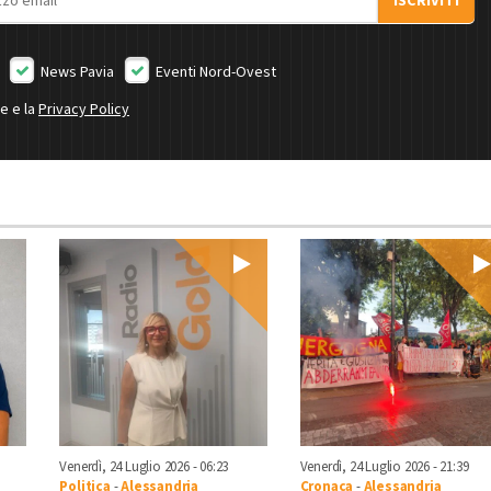
ISCRIVITI
News Pavia
Eventi Nord-Ovest
ne e la
Privacy Policy
Venerdì, 24 Luglio 2026 - 06:23
Venerdì, 24 Luglio 2026 - 21:39
Politica
-
Alessandria
Cronaca
-
Alessandria