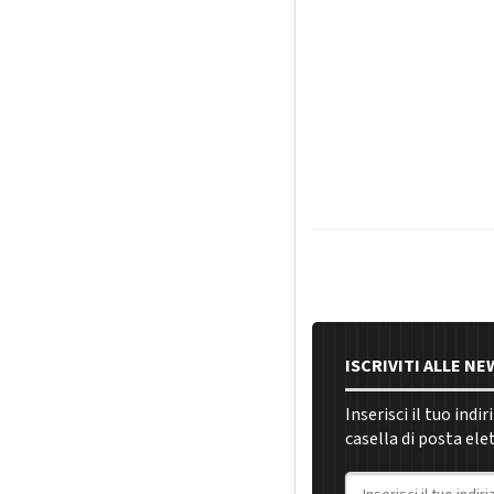
ISCRIVITI ALLE N
Inserisci il tuo indi
casella di posta ele
Indirizzo email