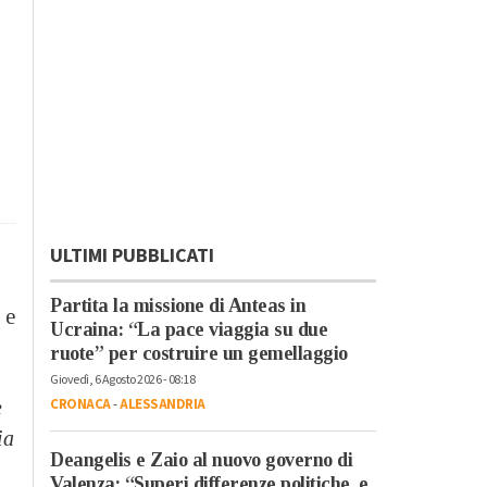
ULTIMI PUBBLICATI
Partita la missione di Anteas in
 e
Ucraina: “La pace viaggia su due
ruote” per costruire un gemellaggio
Giovedì, 6 Agosto 2026 - 08:18
CRONACA
-
ALESSANDRIA
e
ia
Deangelis e Zaio al nuovo governo di
Valenza: “Superi differenze politiche, e