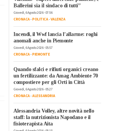
Ballerini sia il sindaco di tutti”
Giovedì, 6 Agosto 2026 - 07:56
CRONACA
-
POLITICA
-
VALENZA
Incendi, il Wwf lancia l’allarme: roghi
anomali anche in Piemonte
Giovedì, 6 Agosto 2026 - 05:57
CRONACA
-
PIEMONTE
Quando sfalci e rifiuti organici creano
un fertilizzante: da Amag Ambiente 70
compostiere per gli Orti in Città
Giovedì, 6 Agosto 2026 - 05:27
CRONACA
-
ALESSANDRIA
Alessandria Volley, altre novità nello
staff: la nutrizionista Napodano e il
fisioterapista Aita
Giovedì, 6 Agosto 2026 - 05:15