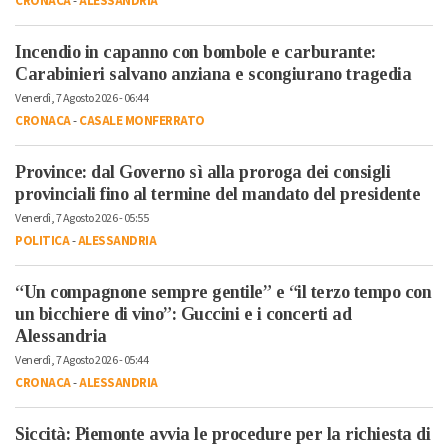
CRONACA
-
ALESSANDRIA
Incendio in capanno con bombole e carburante:
Carabinieri salvano anziana e scongiurano tragedia
Venerdì, 7 Agosto 2026 - 06:44
CRONACA
-
CASALE MONFERRATO
Province: dal Governo sì alla proroga dei consigli
provinciali fino al termine del mandato del presidente
Venerdì, 7 Agosto 2026 - 05:55
POLITICA
-
ALESSANDRIA
“Un compagnone sempre gentile” e “il terzo tempo con
un bicchiere di vino”: Guccini e i concerti ad
Alessandria
Venerdì, 7 Agosto 2026 - 05:44
CRONACA
-
ALESSANDRIA
Siccità: Piemonte avvia le procedure per la richiesta di