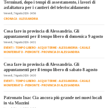
Terminati, dopo i tempi di assestamento, i lavori di
asfaltatura per i cantieri del teleriscaldamento
Venerdì, 7 Agosto 2026 - 14:56
CRONACA
-
ALESSANDRIA
Cosa fare in provincia di Alessandria. Gli
appuntamenti per il tempo libero di domenica 9 agosto
Venerdì, 7 Agosto 2026 - 14:31
EVENTI
-
TEMPO LIBERO
-
ACQUI TERME
-
ALESSANDRIA
-
CASALE
MONFERRATO
-
PIEMONTE
-
PROVINCIA DI ALESSANDRIA
Cosa fare in provincia di Alessandria. Gli
appuntamenti per il tempo libero di sabato 8 agosto
Venerdì, 7 Agosto 2026 - 14:30
EVENTI
-
TEMPO LIBERO
-
ACQUI TERME
-
ALESSANDRIA
-
CASALE
MONFERRATO
-
PIEMONTE
-
PROVINCIA DI ALESSANDRIA
Patronato Inac Cia ancora più grande nei nuovi locali
in via Mazzini