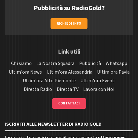
Pubblicità su RadioGold?
RICHIEDI INFO
Link utili
Chi siamo
La Nostra Squadra
Pubblicità
Whatsapp
Ultim'ora News
Ultim'ora Alessandria
Ultim'ora Pavia
Ultim'ora Alto Piemonte
Ultim'ora Eventi
Diretta Radio
Diretta TV
Lavora con Noi
CONTATTACI
ISCRIVITI ALLE NEWSLETTER DI RADIO GOLD
Inserisci il tuo indirizzo email per ricevere le
ultime news