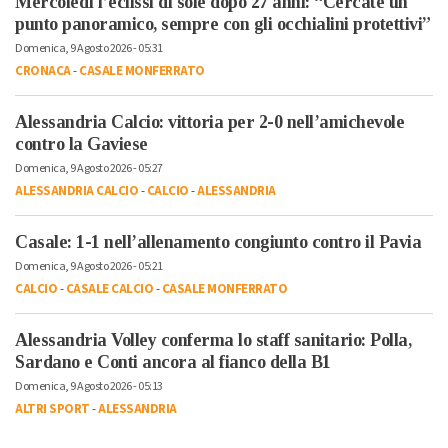
Mercoledì l’eclissi di sole dopo 27 anni: “Cercate un
punto panoramico, sempre con gli occhialini protettivi”
Domenica, 9 Agosto 2026 - 05:31
CRONACA
-
CASALE MONFERRATO
Alessandria Calcio: vittoria per 2-0 nell’amichevole
contro la Gaviese
Domenica, 9 Agosto 2026 - 05:27
ALESSANDRIA CALCIO
-
CALCIO
-
ALESSANDRIA
Casale: 1-1 nell’allenamento congiunto contro il Pavia
Domenica, 9 Agosto 2026 - 05:21
CALCIO
-
CASALE CALCIO
-
CASALE MONFERRATO
Alessandria Volley conferma lo staff sanitario: Polla,
Sardano e Conti ancora al fianco della B1
Domenica, 9 Agosto 2026 - 05:13
ALTRI SPORT
-
ALESSANDRIA