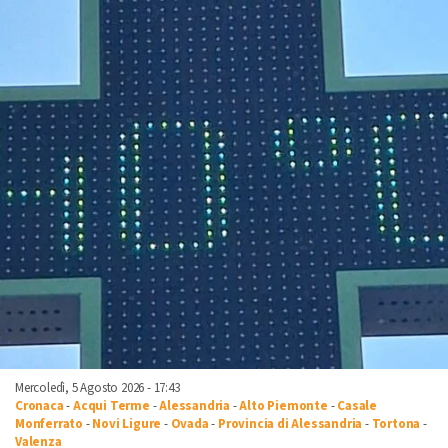
Mercoledì, 5 Agosto 2026 - 17:43
Cronaca
-
Acqui Terme
-
Alessandria
-
Alto Piemonte
-
Casale
Monferrato
-
Novi Ligure
-
Ovada
-
Provincia di Alessandria
-
Tortona
-
Valenza