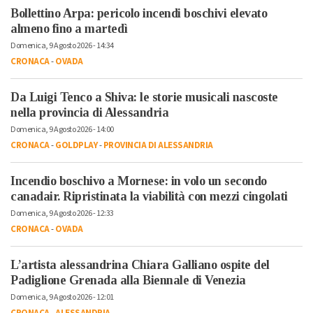
Bollettino Arpa: pericolo incendi boschivi elevato
almeno fino a martedì
Domenica, 9 Agosto 2026 - 14:34
CRONACA
-
OVADA
Da Luigi Tenco a Shiva: le storie musicali nascoste
nella provincia di Alessandria
Domenica, 9 Agosto 2026 - 14:00
CRONACA
-
GOLDPLAY
-
PROVINCIA DI ALESSANDRIA
Incendio boschivo a Mornese: in volo un secondo
canadair. Ripristinata la viabilità con mezzi cingolati
Domenica, 9 Agosto 2026 - 12:33
CRONACA
-
OVADA
L’artista alessandrina Chiara Galliano ospite del
Padiglione Grenada alla Biennale di Venezia
Domenica, 9 Agosto 2026 - 12:01
CRONACA
-
ALESSANDRIA