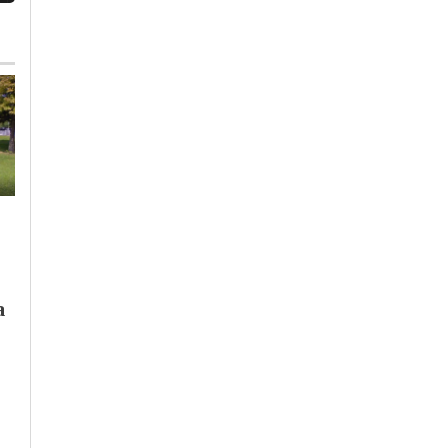
Martedì, 28 Luglio 2026 - 18:10
Sabato, 25 Luglio 2026 - 05:22
Cronaca
-
Novi Ligure
-
Cronaca
-
Novi Ligure
-
a
Provincia di Alessandria
Provincia di Alessandria
Ex Ilva: sindacati
Acqua depurata per
proclamano 8 ore di
il lavaggio delle
sciopero. Il governo
strade. Con il
apre un tavolo
progetto di Acos già
tecnico
risparmiati 150 mila