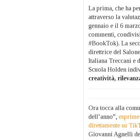
La prima, che ha pe
attraverso la valuta
gennaio e il 6 marz
commenti, condivisi
#BookTok). La secon
direttrice del Salone
Italiana Treccani e
Scuola Holden indiv
creatività, rilevan
Ora tocca alla comun
dell’anno”,
esprimen
direttamente su Tik
Giovanni Agnelli de