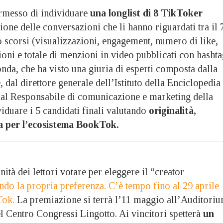
rmesso di individuare
una longlist di 8 TikToker
zione delle conversazioni che li hanno riguardati tra il 
o scorsi (visualizzazioni, engagement, numero di like,
oni e totale di menzioni in video pubblicati con hashta
da, che ha visto una giuria di esperti composta dalla
, dal direttore generale dell’Istituto della Enciclopedia
 dal Responsabile di comunicazione e marketing della
iduare i 5 candidati finali valutando
originalità,
za per l’ecosistema BookTok.
ità dei lettori votare per eleggere il “creator
do la propria preferenza. C’è tempo fino al 29 aprile
Tok.
La premiazione si terrà l’11 maggio all’Auditori
l Centro Congressi Lingotto. Ai vincitori spetterà
un