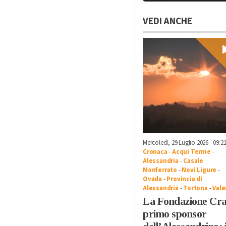
VEDI ANCHE
Mercoledì, 29 Luglio 2026 - 09:2
Cronaca
-
Acqui Terme
-
Alessandria
-
Casale
Monferrato
-
Novi Ligure
-
Ovada
-
Provincia di
Alessandria
-
Tortona
-
Vale
La Fondazione Cra
primo sponsor