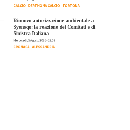
CALCIO
-
DERTHONA CALCIO
-
TORTONA
Rinnovo autorizzazione ambientale a
Syensqo: la reazione dei Comitati e di
Sinistra Italiana
Mercoledì, 5 Agosto 2026 - 18:59
CRONACA
-
ALESSANDRIA