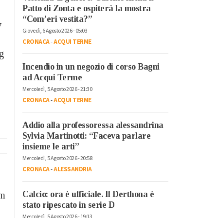
Patto di Zonta e ospiterà la mostra
“Com’eri vestita?”
7
Giovedì, 6 Agosto 2026 - 05:03
CRONACA
-
ACQUI TERME
g
Incendio in un negozio di corso Bagni
ad Acqui Terme
Mercoledì, 5 Agosto 2026 - 21:30
CRONACA
-
ACQUI TERME
Addio alla professoressa alessandrina
Sylvia Martinotti: “Faceva parlare
insieme le arti”
Mercoledì, 5 Agosto 2026 - 20:58
CRONACA
-
ALESSANDRIA
Calcio: ora è ufficiale. Il Derthona è
um
stato ripescato in serie D
Mercoledì, 5 Agosto 2026 - 19:13