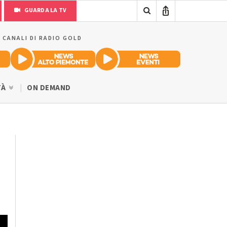
GUARDA LA TV
I CANALI DI RADIO GOLD
TÀ
ON DEMAND