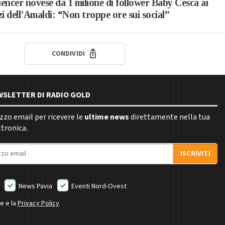
uencer novese da 1 milione di follower Baby Cesca ai
i dell’Amaldi: “Non troppe ore sui social”
CONDIVIDI
EWSLETTER DI RADIO GOLD
rizzo email per ricevere le
ultime news
direttamente nella tua
ttronica.
ISCRIVITI
News Pavia
Eventi Nord-Ovest
ne e la
Privacy Policy