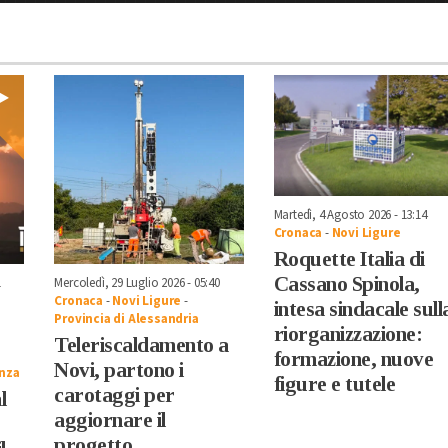
Martedì, 4 Agosto 2026 - 13:14
Cronaca
-
Novi Ligure
Roquette Italia di
Cassano Spinola,
1
Mercoledì, 29 Luglio 2026 - 05:40
Cronaca
-
Novi Ligure
-
intesa sindacale sull
Provincia di Alessandria
riorganizzazione:
Teleriscaldamento a
formazione, nuove
Novi, partono i
nza
figure e tutele
carotaggi per
l
aggiornare il
progetto