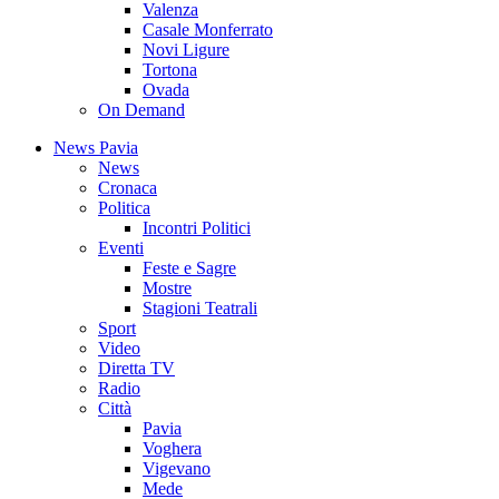
Valenza
Casale Monferrato
Novi Ligure
Tortona
Ovada
On Demand
News Pavia
News
Cronaca
Politica
Incontri Politici
Eventi
Feste e Sagre
Mostre
Stagioni Teatrali
Sport
Video
Diretta TV
Radio
Città
Pavia
Voghera
Vigevano
Mede