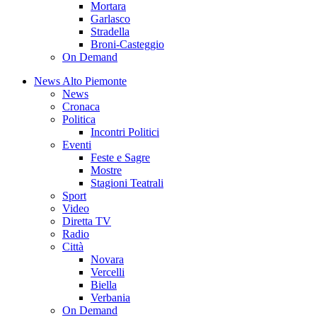
Mortara
Garlasco
Stradella
Broni-Casteggio
On Demand
News Alto Piemonte
News
Cronaca
Politica
Incontri Politici
Eventi
Feste e Sagre
Mostre
Stagioni Teatrali
Sport
Video
Diretta TV
Radio
Città
Novara
Vercelli
Biella
Verbania
On Demand