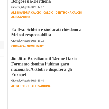
Borgosesia-Derthona
Giovedì, 6 Agosto 2026 - 17:17
ALESSANDRIA CALCIO
-
CALCIO
-
DERTHONA CALCIO
-
ALESSANDRIA
Ex Ilva: Schlein e sindacati chiedono a
Meloni responsabilità
Giovedì, 6 Agosto 2026 - 16:02
CRONACA
-
NOVI LIGURE
Jiu-Jitsu Brasiliano: il 14enne Dario
Formento domina l’ultima gara
nazionale. A ottobre disputerà gli
Europei
Giovedì, 6 Agosto 2026 - 15:40
ALTRI SPORT
-
ALESSANDRIA