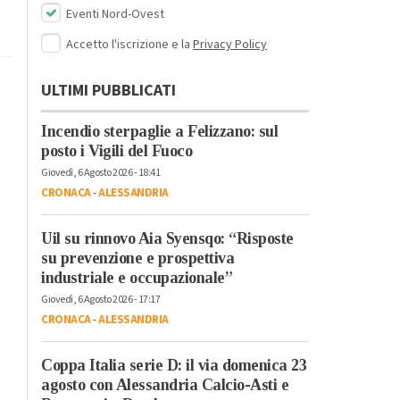
Eventi Nord-Ovest
Accetto l'iscrizione e la
Privacy Policy
ULTIMI PUBBLICATI
Incendio sterpaglie a Felizzano: sul
posto i Vigili del Fuoco
Giovedì, 6 Agosto 2026 - 18:41
CRONACA
-
ALESSANDRIA
Uil su rinnovo Aia Syensqo: “Risposte
su prevenzione e prospettiva
industriale e occupazionale”
Giovedì, 6 Agosto 2026 - 17:17
CRONACA
-
ALESSANDRIA
Coppa Italia serie D: il via domenica 23
agosto con Alessandria Calcio-Asti e