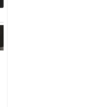
Sabato, 1 Agosto 2026 - 11:26
Martedì, 28 Luglio 2026 - 17:13
Cronaca
-
Novi Ligure
Cronaca
-
Novi Ligure
-
Provincia di Alessandria
Nella notte atto
Non ce l’ha fatta
vandalico nella sede
l’uomo di 50 anni
della Lega a Novi
caduto in un pozzo a