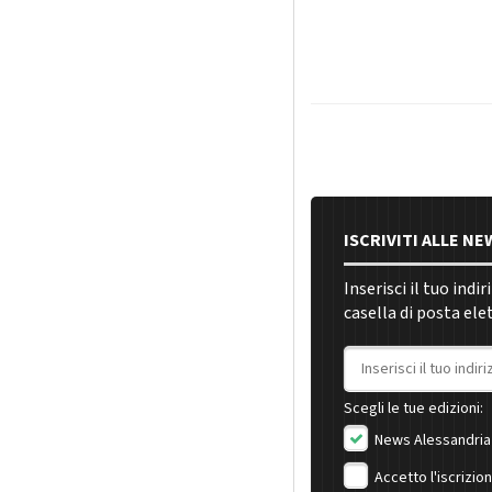
ISCRIVITI ALLE N
Inserisci il tuo indi
casella di posta ele
Indirizzo email
Scegli le tue edizioni:
News Alessandria
Accetto l'iscrizio