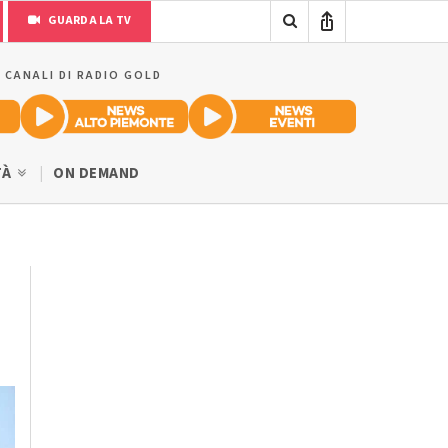
GUARDA LA TV
I CANALI DI RADIO GOLD
TÀ
ON DEMAND