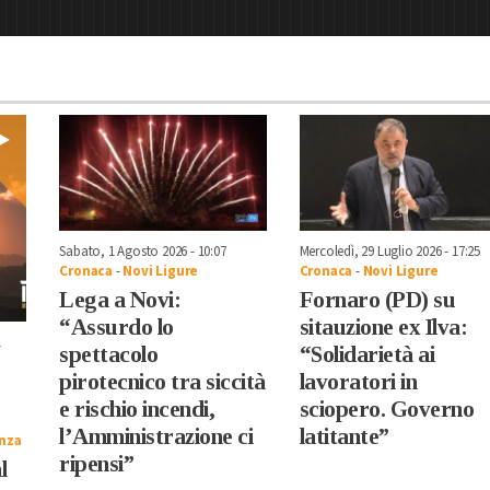
Mercoledì, 29 Luglio 2026 - 17:25
Sabato, 1 Agosto 2026 - 10:07
Cronaca
-
Novi Ligure
Cronaca
-
Novi Ligure
Fornaro (PD) su
Lega a Novi:
sitauzione ex Ilva:
“Assurdo lo
1
“Solidarietà ai
spettacolo
lavoratori in
pirotecnico tra siccità
sciopero. Governo
e rischio incendi,
latitante”
l’Amministrazione ci
nza
ripensi”
l