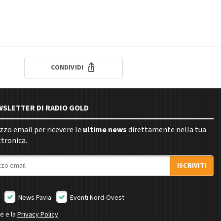
CONDIVIDI
EWSLETTER DI RADIO GOLD
rizzo email per ricevere le
ultime news
direttamente nella tua
ttronica.
ISCRIVITI
News Pavia
Eventi Nord-Ovest
ne e la
Privacy Policy