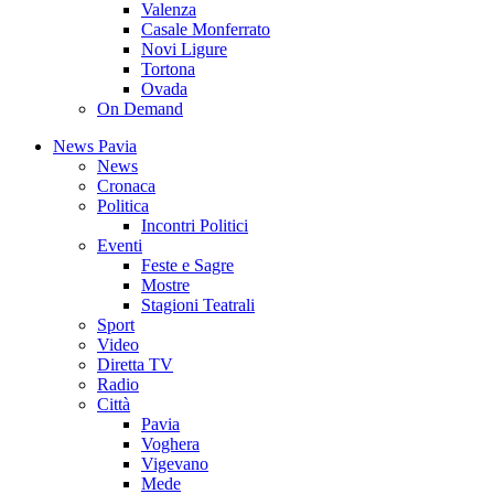
Valenza
Casale Monferrato
Novi Ligure
Tortona
Ovada
On Demand
News Pavia
News
Cronaca
Politica
Incontri Politici
Eventi
Feste e Sagre
Mostre
Stagioni Teatrali
Sport
Video
Diretta TV
Radio
Città
Pavia
Voghera
Vigevano
Mede