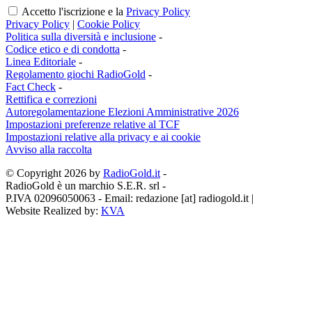
Accetto l'iscrizione e la
Privacy Policy
Privacy Policy
|
Cookie Policy
Politica sulla diversità e inclusione
-
Codice etico e di condotta
-
Linea Editoriale
-
Regolamento giochi RadioGold
-
Fact Check
-
Rettifica e correzioni
Autoregolamentazione Elezioni Amministrative 2026
Impostazioni preferenze relative al TCF
Impostazioni relative alla privacy e ai cookie
Avviso alla raccolta
© Copyright 2026 by
RadioGold.it
-
RadioGold è un marchio S.E.R. srl
-
P.IVA 02096050063 - Email:
redazione [at] radiogold.it
|
Website Realized by:
KVA