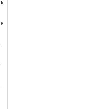
di
he
a
e