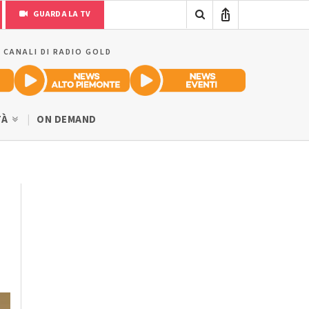
GUARDA LA TV
I CANALI DI RADIO GOLD
TÀ
ON DEMAND