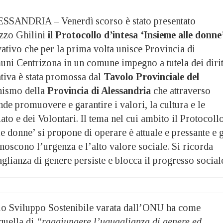
SANDRIA – Venerdì scorso è stato presentato
azzo Ghilini
il Protocollo d’intesa ‘Insieme alle donne
tivo che per la prima volta unisce Provincia di
uni Centrizona in un comune impegno a tutela dei dirit
ativa è stata promossa dal
Tavolo Provinciale del
nismo della
Provincia di Alessandria
che attraverso
nde promuovere e garantire i valori, la cultura e le
iato e dei Volontari. Il tema nel cui ambito il Protocoll
le donne’ si propone di operare è attuale e pressante e g
onoscono l’urgenza e l’alto valore sociale. Si ricorda
uaglianza di genere persiste e blocca il progresso social
lo Sviluppo Sostenibile varata dall’ONU ha come
, quella di
“raggiungere l’uguaglianza di genere ed