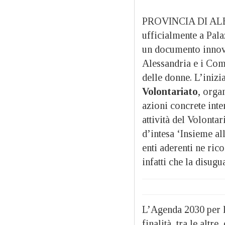
PROVINCIA DI ALES
ufficialmente a Pal
un documento innova
Alessandria e i Com
delle donne. L’inizi
Volontariato
, orga
azioni concrete inte
attività del Volontar
d’intesa ‘Insieme al
enti aderenti ne ric
infatti che la disug
L’Agenda 2030 per 
finalità, tra le altre