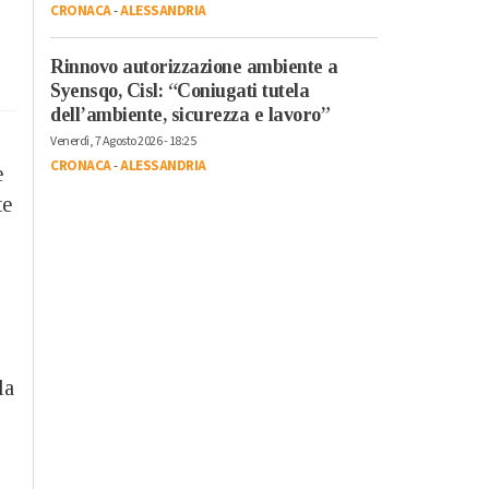
CRONACA
-
ALESSANDRIA
Rinnovo autorizzazione ambiente a
Syensqo, Cisl: “Coniugati tutela
dell’ambiente, sicurezza e lavoro”
Venerdì, 7 Agosto 2026 - 18:25
CRONACA
-
ALESSANDRIA
e
te
la