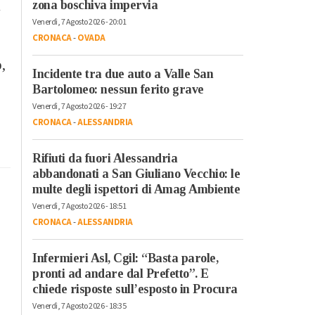
i
zona boschiva impervia
Venerdì, 7 Agosto 2026 - 20:01
CRONACA
-
OVADA
o,
Incidente tra due auto a Valle San
Bartolomeo: nessun ferito grave
Venerdì, 7 Agosto 2026 - 19:27
CRONACA
-
ALESSANDRIA
Rifiuti da fuori Alessandria
abbandonati a San Giuliano Vecchio: le
multe degli ispettori di Amag Ambiente
Venerdì, 7 Agosto 2026 - 18:51
CRONACA
-
ALESSANDRIA
Infermieri Asl, Cgil: “Basta parole,
pronti ad andare dal Prefetto”. E
chiede risposte sull’esposto in Procura
Venerdì, 7 Agosto 2026 - 18:35