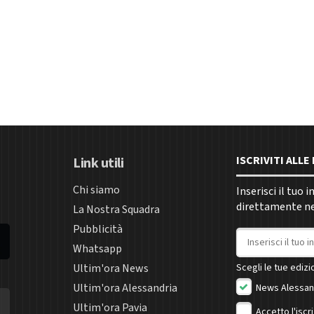
ISCRIVITI ALL
Link utili
Chi siamo
Inserisci il tuo 
direttamente nel
La Nostra Squadra
Pubblicità
Indirizzo email
Whatsapp
Ultim'ora News
Scegli le tue edizio
Ultim'ora Alessandria
News Alessan
Ultim'ora Pavia
Accetto l'iscr