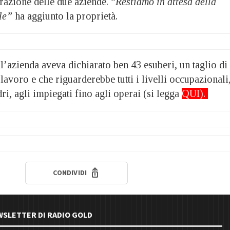
grazione delle due aziende. “
Restiamo in attesa della
le”
ha aggiunto la proprietà.
l’azienda aveva dichiarato ben 43 esuberi, un taglio di
 lavoro e che riguarderebbe tutti i livelli occupazionali
dri, agli impiegati fino agli operai (si legga
QUI
).
CONDIVIDI
EWSLETTER DI RADIO GOLD