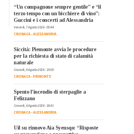
“Un compagnone sempre gentile” e “il
terzo tempo con un bicchiere di vino”:
Guccini e i concerti ad Alessandria
Venerdì, 7 Agosto 2026 - 05:44
CRONACA
-
ALESSANDRIA
Siccità: Piemonte avvia le procedure
per la richiesta di stato di calamità
naturale
Giovedì, 6 Agosto 2026 - 19:00
CRONACA
-
PIEMONTE
Spento l’incendio di sterpaglie a
Felizzano
Giovedì, 6 Agosto 2026 - 18:41
CRONACA
-
ALESSANDRIA
Uil su rinnovo Aia Syensqo: “Risposte