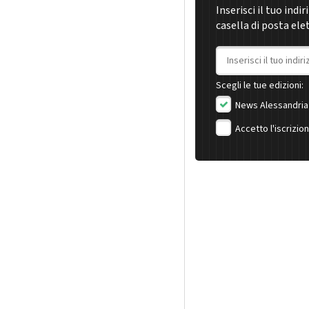
Inserisci il tuo indi
casella di posta ele
Indirizzo email
Scegli le tue edizioni:
News Alessandria
Accetto l'iscrizio