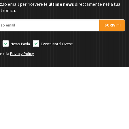
rizzo email per ricevere le
ultime news
direttamente nella tua
ttronica.
ISCRIVITI
News Pavia
Eventi Nord-Ovest
ne e la
Privacy Policy