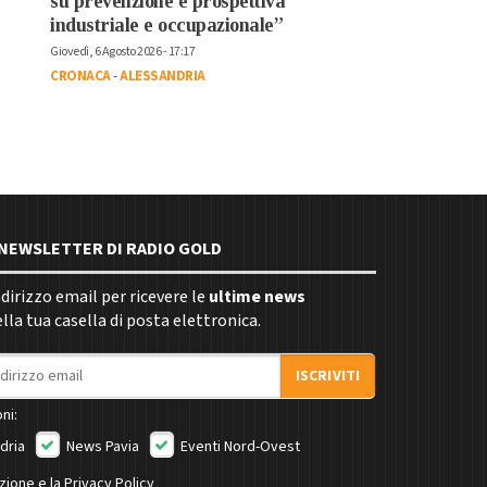
su prevenzione e prospettiva
industriale e occupazionale”
Giovedì, 6 Agosto 2026 - 17:17
CRONACA
-
ALESSANDRIA
E NEWSLETTER DI RADIO GOLD
indirizzo email per ricevere le
ultime news
la tua casella di posta elettronica.
ISCRIVITI
ni:
dria
News Pavia
Eventi Nord-Ovest
izione e la
Privacy Policy