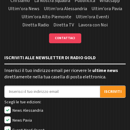
Chi siamo
La Nostra Squadra
Pubblicità
Whatsapp
Ultim'ora News
Ultim'ora Alessandria
Ultim'ora Pavia
Ultim'ora Alto Piemonte
Ultim'ora Eventi
Diretta Radio
Diretta TV
Lavora con Noi
CONTATTACI
ISCRIVITI ALLE NEWSLETTER DI RADIO GOLD
Inserisci il tuo indirizzo email per ricevere le
ultime news
direttamente nella tua casella di posta elettronica.
Indirizzo email
ISCRIVITI
Scegli le tue edizioni:
News Alessandria
News Pavia