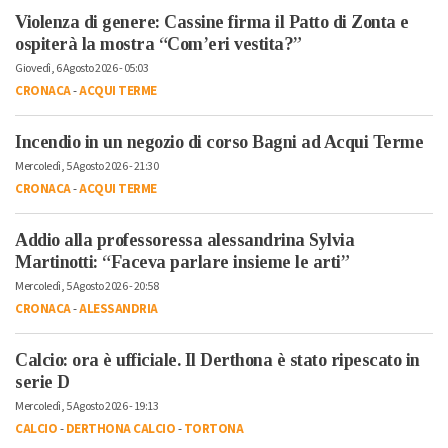
Violenza di genere: Cassine firma il Patto di Zonta e
ospiterà la mostra “Com’eri vestita?”
Giovedì, 6 Agosto 2026 - 05:03
CRONACA
-
ACQUI TERME
Incendio in un negozio di corso Bagni ad Acqui Terme
Mercoledì, 5 Agosto 2026 - 21:30
CRONACA
-
ACQUI TERME
Addio alla professoressa alessandrina Sylvia
Martinotti: “Faceva parlare insieme le arti”
Mercoledì, 5 Agosto 2026 - 20:58
CRONACA
-
ALESSANDRIA
Calcio: ora è ufficiale. Il Derthona è stato ripescato in
serie D
Mercoledì, 5 Agosto 2026 - 19:13
CALCIO
-
DERTHONA CALCIO
-
TORTONA