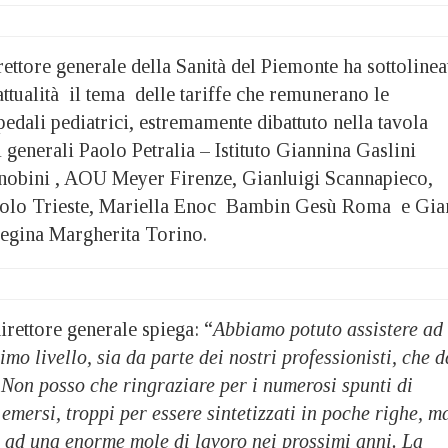
ettore generale della Sanità del Piemonte ha sottolinea
ttualità il tema delle tariffe che remunerano le
pedali pediatrici, estremamente dibattuto nella tavola
i generali Paolo Petralia – Istituto Giannina Gaslini
nobini , AOU Meyer Firenze, Gianluigi Scannapieco,
olo Trieste, Mariella Enoc Bambin Gesù Roma e Gia
Regina Margherita Torino.
rettore generale spiega: “
Abbiamo potuto assistere ad
simo livello, sia da parte dei nostri professionisti, che d
. Non posso che ringraziare per i numerosi spunti di
 emersi, troppi per essere sintetizzati in poche righe, m
 ad una enorme mole di lavoro nei prossimi anni. La