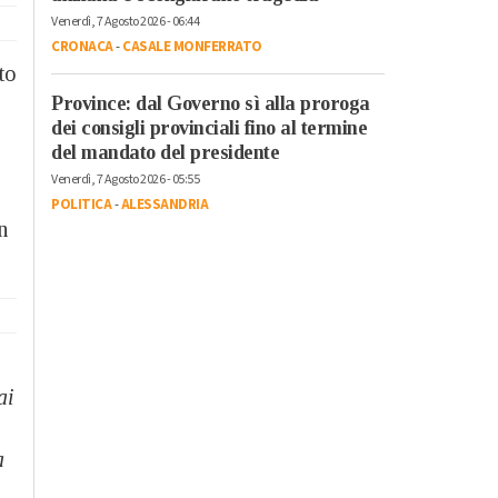
Venerdì, 7 Agosto 2026 - 06:44
CRONACA
-
CASALE MONFERRATO
to
Province: dal Governo sì alla proroga
dei consigli provinciali fino al termine
del mandato del presidente
Venerdì, 7 Agosto 2026 - 05:55
POLITICA
-
ALESSANDRIA
n
ai
a