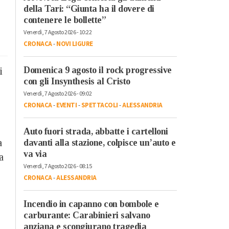
della Tari: “Giunta ha il dovere di
contenere le bollette”
Venerdì, 7 Agosto 2026 - 10:22
CRONACA
-
NOVI LIGURE
Domenica 9 agosto il rock progressive
i
con gli Insynthesis al Cristo
Venerdì, 7 Agosto 2026 - 09:02
CRONACA
-
EVENTI
-
SPETTACOLI
-
ALESSANDRIA
Auto fuori strada, abbatte i cartelloni
a
davanti alla stazione, colpisce un’auto e
va via
a
Venerdì, 7 Agosto 2026 - 08:15
CRONACA
-
ALESSANDRIA
Incendio in capanno con bombole e
carburante: Carabinieri salvano
anziana e scongiurano tragedia