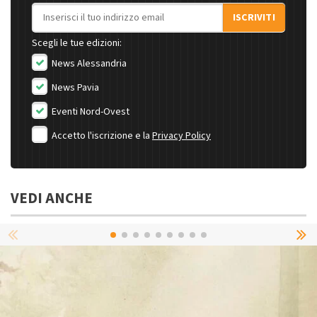
Indirizzo email
ISCRIVITI
Scegli le tue edizioni:
News Alessandria
News Pavia
Eventi Nord-Ovest
Accetto l'iscrizione e la
Privacy Policy
VEDI ANCHE