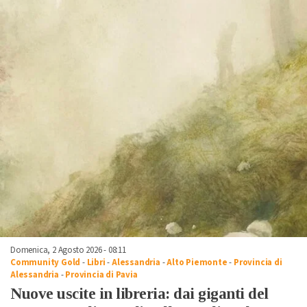
Domenica, 2 Agosto 2026 - 08:11
Community Gold
-
Libri
-
Alessandria
-
Alto Piemonte
-
Provincia di
Alessandria
-
Provincia di Pavia
Nuove uscite in libreria: dai giganti del