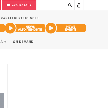
GUARDA LA TV
I CANALI DI RADIO GOLD
TÀ
ON DEMAND