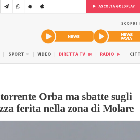
ASCOLTA GOLDPLAY
SCOPRI 
SPORT
VIDEO
DIRETTA TV
RADIO
CIT
l torrente Orba ma sbatte sugli
azza ferita nella zona di Molare