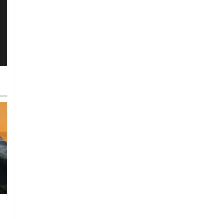
Venerdì, 31 Luglio 2026 - 11:13
Martedì, 4 Agosto 2026 - 07:30
Cronaca
-
Casale Monferrato
-
Cronaca
-
Ovada