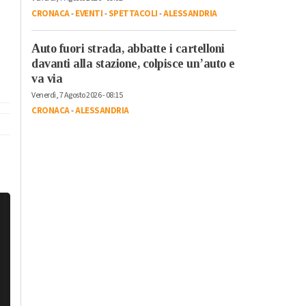
CRONACA
-
EVENTI
-
SPETTACOLI
-
ALESSANDRIA
Auto fuori strada, abbatte i cartelloni
davanti alla stazione, colpisce un’auto e
va via
Venerdì, 7 Agosto 2026 - 08:15
CRONACA
-
ALESSANDRIA