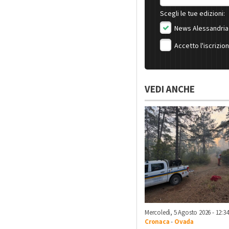
Scegli le tue edizioni:
News Alessandria
Accetto l'iscrizio
VEDI ANCHE
Mercoledì, 5 Agosto 2026 - 12:34
Cronaca
-
Ovada