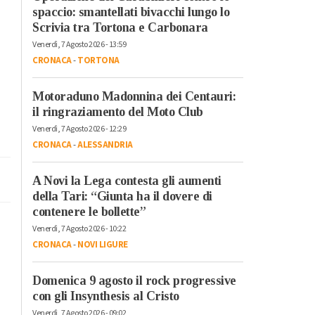
spaccio: smantellati bivacchi lungo lo
Scrivia tra Tortona e Carbonara
Venerdì, 7 Agosto 2026 - 13:59
CRONACA
-
TORTONA
Motoraduno Madonnina dei Centauri:
il ringraziamento del Moto Club
Venerdì, 7 Agosto 2026 - 12:29
CRONACA
-
ALESSANDRIA
A Novi la Lega contesta gli aumenti
della Tari: “Giunta ha il dovere di
contenere le bollette”
Venerdì, 7 Agosto 2026 - 10:22
CRONACA
-
NOVI LIGURE
Domenica 9 agosto il rock progressive
con gli Insynthesis al Cristo
Venerdì, 7 Agosto 2026 - 09:02