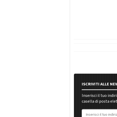
ISCRIVITI ALLE N
Inserisci il tuo indi
casella di posta ele
Indirizzo email