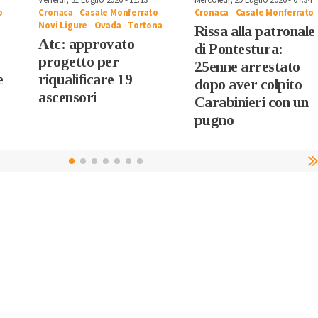
Venerdì, 31 Luglio 2026 - 11:13
Mercoledì, 29 Luglio 2026 - 07:34
o
-
Cronaca
-
Casale Monferrato
-
Cronaca
-
Casale Monferrato
Novi Ligure
-
Ovada
-
Tortona
Rissa alla patronale
Atc: approvato
di Pontestura:
progetto per
25enne arrestato
e
riqualificare 19
dopo aver colpito
ascensori
Carabinieri con un
o
pugno