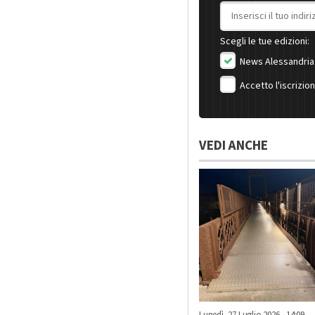
Indirizzo email
Scegli le tue edizioni:
News Alessandria
Accetto l'iscrizio
VEDI ANCHE