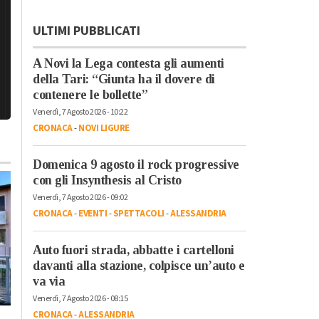
ULTIMI PUBBLICATI
A Novi la Lega contesta gli aumenti
della Tari: “Giunta ha il dovere di
contenere le bollette”
Venerdì, 7 Agosto 2026 - 10:22
CRONACA
-
NOVI LIGURE
Domenica 9 agosto il rock progressive
con gli Insynthesis al Cristo
Venerdì, 7 Agosto 2026 - 09:02
CRONACA
-
EVENTI
-
SPETTACOLI
-
ALESSANDRIA
Auto fuori strada, abbatte i cartelloni
davanti alla stazione, colpisce un’auto e
Martedì, 4 Agosto 2026 - 12:37
va via
Cronaca
-
Casale Monferrato
Venerdì, 7 Agosto 2026 - 08:15
Meteo: allerta gialla
CRONACA
-
ALESSANDRIA