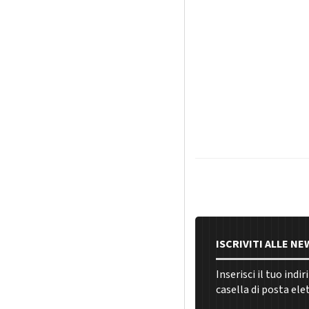
ISCRIVITI ALLE N
Inserisci il tuo indi
casella di posta ele