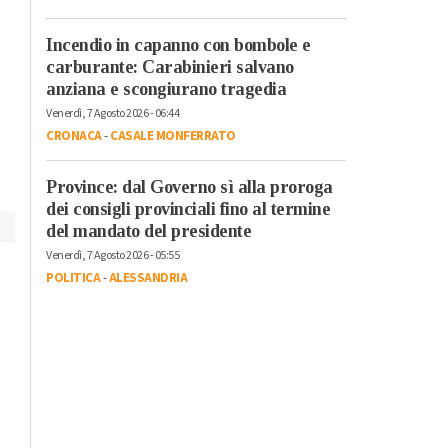
Giovedì, 30 Luglio 2026 - 16:07
martedì sera in Val
Cronaca
-
Casale Monferrato
-
Cerrina e Basso
Provincia di Alessandria
Incendio in capanno con bombole e
Monferrato per
Scontro tra camion e
carburante: Carabinieri salvano
grandine e possibili
auto lungo la strada
anziana e scongiurano tragedia
allagamenti
tra Terranova e
Venerdì, 7 Agosto 2026 - 06:44
Candia Lomellina.
CRONACA
-
CASALE MONFERRATO
Morto automobilista
Province: dal Governo sì alla proroga
dei consigli provinciali fino al termine
del mandato del presidente
Venerdì, 7 Agosto 2026 - 05:55
POLITICA
-
ALESSANDRIA