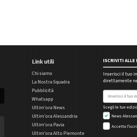
ISCRIVITI ALL
Link utili
Chi siamo
Inserisci il tuo 
direttamente nel
La Nostra Squadra
Pubblicità
Indirizzo email
Whatsapp
Ultim'ora News
Scegli le tue edizio
Ultim'ora Alessandria
News Alessan
Ultim'ora Pavia
Accetto l'iscr
Ultim'ora Alto Piemonte