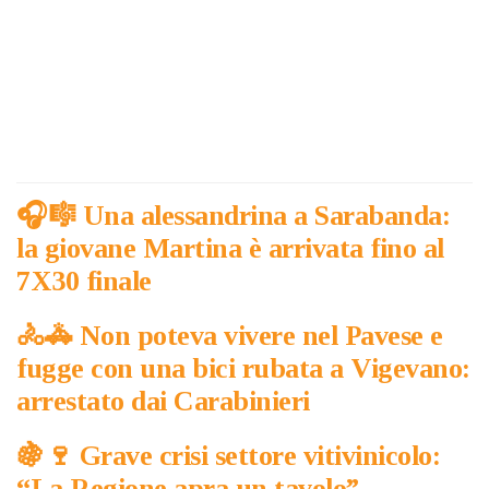
🎧​​🎼​ Una alessandrina a Sarabanda:
la giovane Martina è arrivata fino al
7X30 finale
🚴​🚓​ Non poteva vivere nel Pavese e
fugge con una bici rubata a Vigevano:
arrestato dai Carabinieri
🍇​🍷 Grave crisi settore vitivinicolo:
“La Regione apra un tavolo”