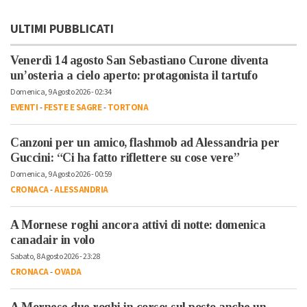
ULTIMI PUBBLICATI
Venerdì 14 agosto San Sebastiano Curone diventa
un’osteria a cielo aperto: protagonista il tartufo
Domenica, 9 Agosto 2026 - 02:34
EVENTI
-
FESTE E SAGRE
-
TORTONA
Canzoni per un amico, flashmob ad Alessandria per
Guccini: “Ci ha fatto riflettere su cose vere”
Domenica, 9 Agosto 2026 - 00:59
CRONACA
-
ALESSANDRIA
A Mornese roghi ancora attivi di notte: domenica
canadair in volo
Sabato, 8 Agosto 2026 - 23:28
CRONACA
-
OVADA