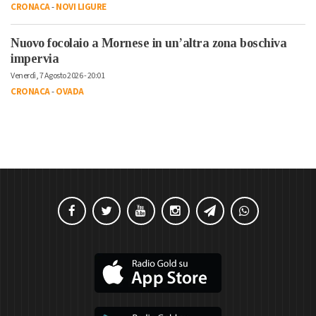
CRONACA
-
NOVI LIGURE
Nuovo focolaio a Mornese in un’altra zona boschiva
impervia
Venerdì, 7 Agosto 2026 - 20:01
CRONACA
-
OVADA