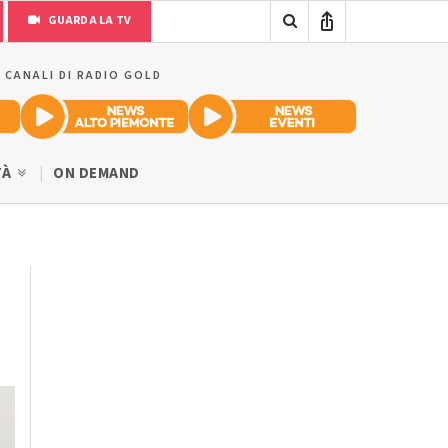
GUARDA LA TV
I CANALI DI RADIO GOLD
TÀ
ON DEMAND