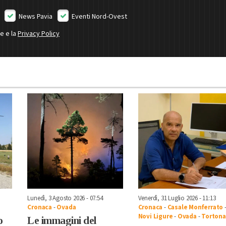
News Pavia
Eventi Nord-Ovest
ne e la
Privacy Policy
Lunedì, 3 Agosto 2026 - 07:54
Venerdì, 31 Luglio 2026 - 11:13
Cronaca
-
Ovada
Cronaca
-
Casale Monferrato
Novi Ligure
-
Ovada
-
Tortona
o
Le immagini del