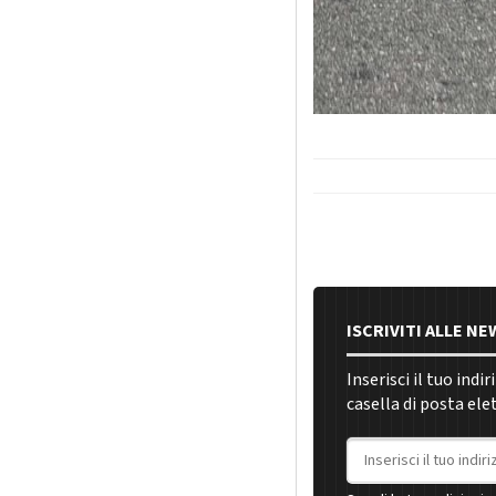
ISCRIVITI ALLE N
Inserisci il tuo indi
casella di posta ele
Indirizzo email