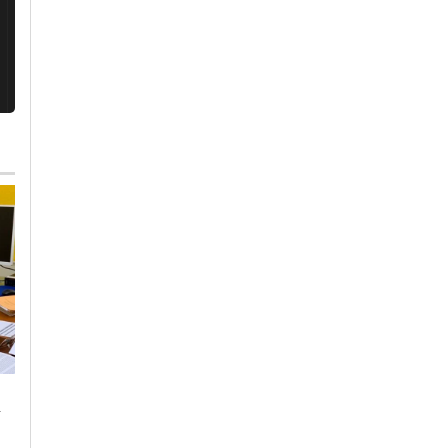
Lunedì, 27 Luglio 2026 - 10:52
Cronaca
-
Ovada
Si ribalta trattore:
morto agricoltore
Mercoledì, 5 Agosto 2026 - 12:34
trentenne a Capanne
-
Cronaca
-
Ovada
di Marcarolo
A Mornese la