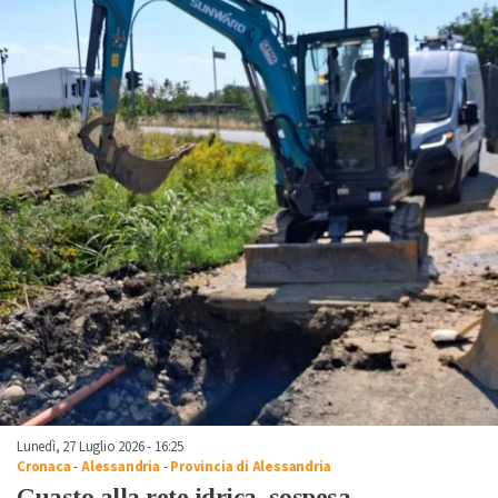
Lunedì, 27 Luglio 2026 - 16:25
Cronaca
-
Alessandria
-
Provincia di Alessandria
Guasto alla rete idrica, sospesa