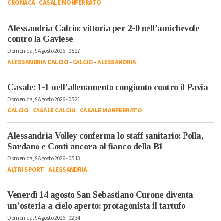
CRONACA
-
CASALE MONFERRATO
Alessandria Calcio: vittoria per 2-0 nell’amichevole
contro la Gaviese
Domenica, 9 Agosto 2026 - 05:27
ALESSANDRIA CALCIO
-
CALCIO
-
ALESSANDRIA
Casale: 1-1 nell’allenamento congiunto contro il Pavia
Domenica, 9 Agosto 2026 - 05:21
CALCIO
-
CASALE CALCIO
-
CASALE MONFERRATO
Alessandria Volley conferma lo staff sanitario: Polla,
Sardano e Conti ancora al fianco della B1
Domenica, 9 Agosto 2026 - 05:13
ALTRI SPORT
-
ALESSANDRIA
Venerdì 14 agosto San Sebastiano Curone diventa
un’osteria a cielo aperto: protagonista il tartufo
Domenica, 9 Agosto 2026 - 02:34