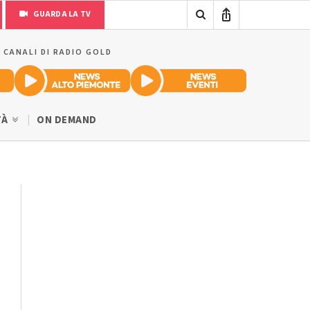
GUARDA LA TV
I CANALI DI RADIO GOLD
TÀ
ON DEMAND