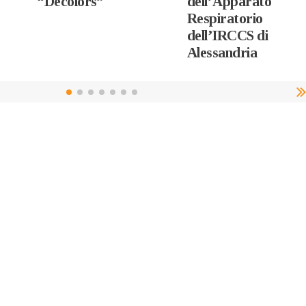
“Decolors”
dell’Apparato
Respiratorio
dell’IRCCS di
Alessandria