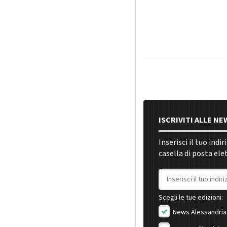
ISCRIVITI ALLE N
Inserisci il tuo indi
casella di posta ele
Indirizzo email
Scegli le tue edizioni:
News Alessandria