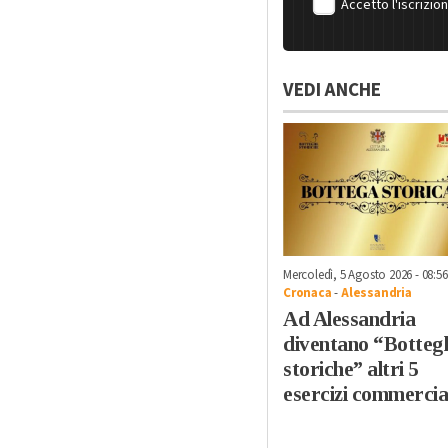
Accetto l'iscrizio
VEDI ANCHE
Mercoledì, 5 Agosto 2026 - 08:56
Cronaca
-
Alessandria
Ad Alessandria
diventano “Botteg
storiche” altri 5
esercizi commercia