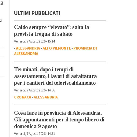
ia
ULTIMI PUBBLICATI
o
Caldo sempre “elevato”: salta la
prevista tregua di sabato
Venerdì, 7 Agosto 2026 - 15:14
-
ALESSANDRIA
-
ALTO PIEMONTE
-
PROVINCIA DI
ALESSANDRIA
Terminati, dopo i tempi di
assestamento, i lavori di asfaltatura
per i cantieri del teleriscaldamento
Venerdì, 7 Agosto 2026 - 14:56
CRONACA
-
ALESSANDRIA
Cosa fare in provincia di Alessandria.
Gli appuntamenti per il tempo libero di
domenica 9 agosto
Venerdì, 7 Agosto 2026 - 14:31