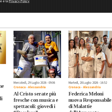
ne e la
Privacy Policy
Mercoledì, 29 Luglio 2026 - 09:06
Martedì, 28 Luglio 2026 - 16:52
he
Cronaca
-
Alessandria
Cronaca
-
Alessandria
Al Cristo serate più
Federica Meloni
li
fresche con musica e
nuova Responsabile
spettacoli: giovedì i
di Malattie