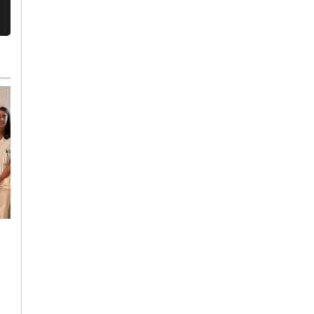
Mercoledì, 5 Agosto 2026 - 10:40
Venerdì, 31 Luglio 2026 - 05:30
Cronaca
-
Alessandria
-
Alto
Politica
-
Alessandria
Piemonte
-
Provincia di
TARI ad Alessandria
Alessandria
-
Provincia di Pavia
Locci (FdI):
Lievissimo calo dei
“Quattro anni di
carburanti per