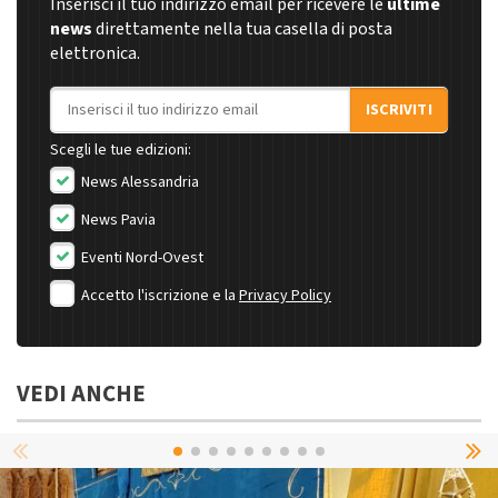
Inserisci il tuo indirizzo email per ricevere le
ultime
news
direttamente nella tua casella di posta
elettronica.
Indirizzo email
ISCRIVITI
Scegli le tue edizioni:
News Alessandria
News Pavia
Eventi Nord-Ovest
Accetto l'iscrizione e la
Privacy Policy
VEDI ANCHE