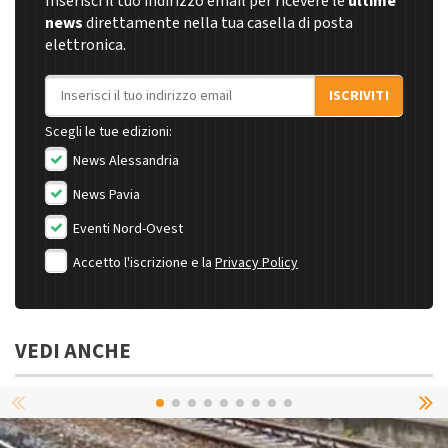
Inserisci il tuo indirizzo email per ricevere le
ultime
news
direttamente nella tua casella di posta
elettronica.
Indirizzo email
ISCRIVITI
Scegli le tue edizioni:
News Alessandria
News Pavia
Eventi Nord-Ovest
Accetto l'iscrizione e la
Privacy Policy
VEDI ANCHE