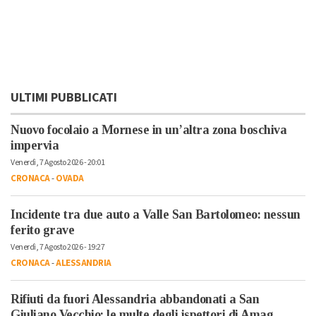
ULTIMI PUBBLICATI
Nuovo focolaio a Mornese in un’altra zona boschiva
impervia
Venerdì, 7 Agosto 2026 - 20:01
CRONACA
-
OVADA
Incidente tra due auto a Valle San Bartolomeo: nessun
ferito grave
Venerdì, 7 Agosto 2026 - 19:27
CRONACA
-
ALESSANDRIA
Rifiuti da fuori Alessandria abbandonati a San
Giuliano Vecchio: le multe degli ispettori di Amag