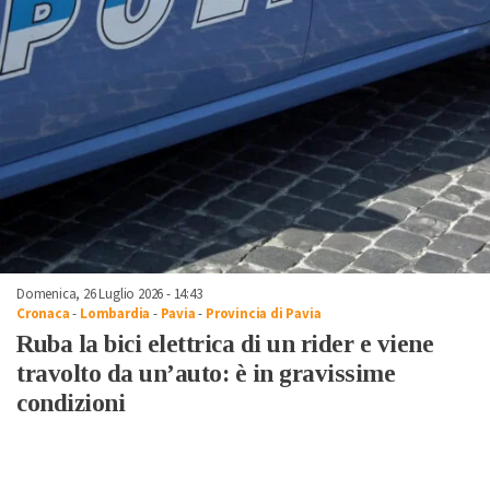
Domenica, 26 Luglio 2026 - 14:43
Cronaca
-
Lombardia
-
Pavia
-
Provincia di Pavia
Ruba la bici elettrica di un rider e viene
travolto da un’auto: è in gravissime
condizioni