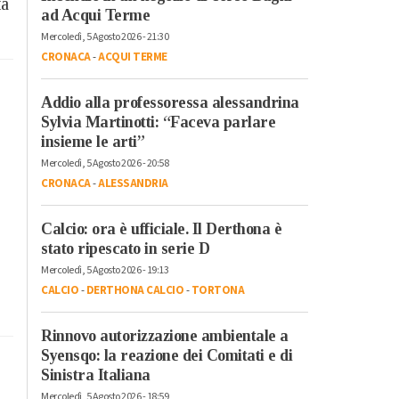
ta
ad Acqui Terme
Mercoledì, 5 Agosto 2026 - 21:30
CRONACA
-
ACQUI TERME
Addio alla professoressa alessandrina
Sylvia Martinotti: “Faceva parlare
insieme le arti”
Mercoledì, 5 Agosto 2026 - 20:58
CRONACA
-
ALESSANDRIA
Calcio: ora è ufficiale. Il Derthona è
stato ripescato in serie D
Mercoledì, 5 Agosto 2026 - 19:13
CALCIO
-
DERTHONA CALCIO
-
TORTONA
Rinnovo autorizzazione ambientale a
Syensqo: la reazione dei Comitati e di
Sinistra Italiana
Mercoledì, 5 Agosto 2026 - 18:59