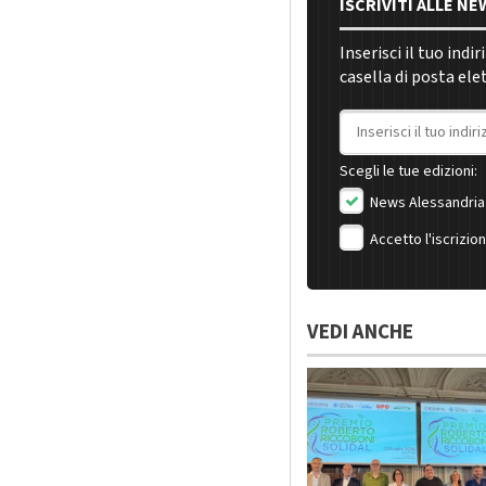
ISCRIVITI ALLE N
Inserisci il tuo indi
casella di posta ele
Indirizzo email
Scegli le tue edizioni:
News Alessandria
Accetto l'iscrizio
VEDI ANCHE