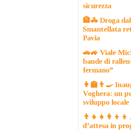
sicurezza
🏦​🚓​ Droga da
Smantellata ret
Pavia
​🚗​🚙​ Viale Mic
bande di rallen
fermano”
​👩‍🏫​👨‍🍳​ I
Voghera: un pun
sviluppo locale
👨‍👧‍👧​👩‍👦‍
d’attesa in pro