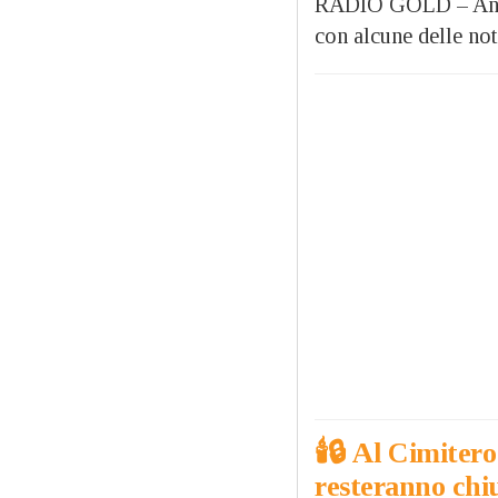
RADIO GOLD – Anche 
con alcune delle not
🕯️​🔒​ Al Cimit
resteranno chiu