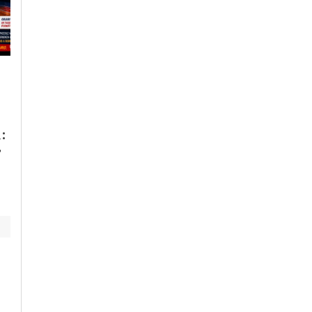
Giovedì, 30 Luglio 2026 - 12:03
Giovedì, 30 Luglio 2026 - 13:21
Cronaca
-
Alessandria
Cronaca
-
Alessandria
Accordo con Anas
Gamba e busto orma
per ridare dignità
nel vuoto al quarto
:
alla tangenziale:
piano: poliziotti
r
“Dopo anni ripuliti
evitano il suicidio di
rifiuti a bordo
una donna
strada”