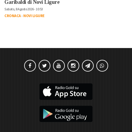
Garibaldi di Novi Ligure
Sabato, 8 Agosto 2026 - 10:53
CRONACA
-
NOVI LIGURE