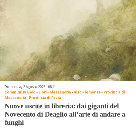
Domenica, 2 Agosto 2026 - 08:11
Community Gold
-
Libri
-
Alessandria
-
Alto Piemonte
-
Provincia di
Alessandria
-
Provincia di Pavia
Nuove uscite in libreria: dai giganti del
Novecento di Deaglio all’arte di andare a
funghi