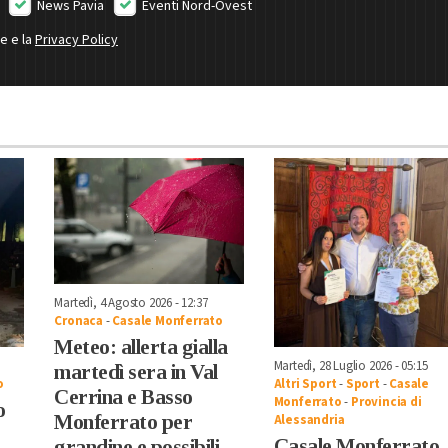
News Pavia
Eventi Nord-Ovest
ne e la
Privacy Policy
Martedì, 4 Agosto 2026 - 12:37
Cronaca
-
Casale Monferrato
Meteo: allerta gialla
Martedì, 28 Luglio 2026 - 05:15
martedì sera in Val
o
Altri Sport
-
Sport
-
Casale
Cerrina e Basso
Monferrato
-
Provincia di
o
Monferrato per
Alessandria
Casale Monferrato
grandine e possibili