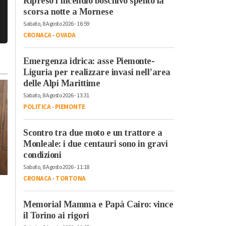
Ripreso l’incendio boschivo spento la
scorsa notte a Mornese
Sabato, 8 Agosto 2026 - 16:59
CRONACA
-
OVADA
Emergenza idrica: asse Piemonte-
Liguria per realizzare invasi nell’area
delle Alpi Marittime
Sabato, 8 Agosto 2026 - 13:31
POLITICA
-
PIEMONTE
Scontro tra due moto e un trattore a
Monleale: i due centauri sono in gravi
condizioni
Sabato, 8 Agosto 2026 - 11:18
CRONACA
-
TORTONA
Lunedì, 27 Luglio 2026 - 05:33
Sabato, 1 Agosto 2026 - 17:42
Cronaca
-
Casale Monferrato
-
Cronaca
-
Casale Monferrato
Provincia di Alessandria
Memorial Mamma e Papà Cairo: vince
A fuoco rotonda di
Lunedì 27 luglio
il Torino ai rigori
San Germano: