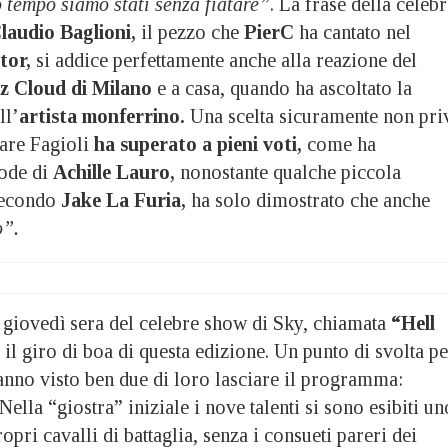
tempo siamo stati senza fiatare”
. La frase della celeb
laudio Baglioni,
il pezzo che
PierC
ha cantato nel
tor,
si addice perfettamente anche alla reazione del
nz Cloud di Milano
e a casa, quando ha ascoltato la
ll’
artista monferrino.
Una scelta sicuramente non pri
sare Fagioli
ha superato a pieni voti,
come ha
lode di
Achille Lauro,
nonostante qualche piccola
secondo
Jake La Furia,
ha solo dimostrato che anche
”.
o giovedì sera del celebre show di Sky, chiamata
“Hell
 il giro di boa di questa edizione. Un punto di svolta p
anno visto ben due di loro lasciare il programma:
Nella “giostra” iniziale i nove talenti si sono esibiti un
opri cavalli di battaglia, senza i consueti pareri dei