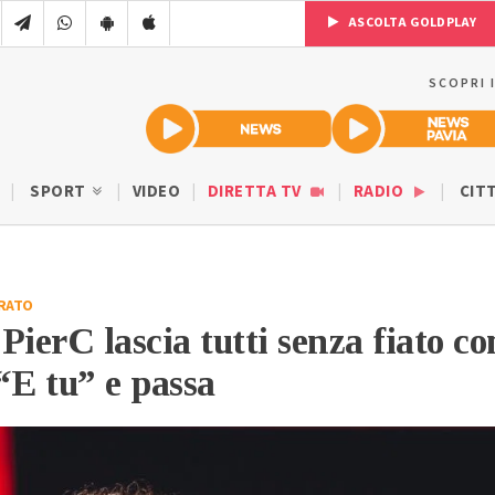
ASCOLTA GOLDPLAY
SCOPRI 
SPORT
VIDEO
DIRETTA TV
RADIO
CIT
RATO
PierC lascia tutti senza fiato co
“E tu” e passa