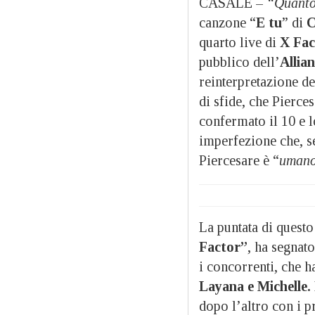
CASALE –
“Quanto 
canzone “
E tu
” di
C
quarto live di
X Fac
pubblico dell’
Allia
reinterpretazione de
di sfide, che Pierce
confermato il 10 e 
imperfezione che, 
Piercesare è “
umano
La puntata di quest
Factor”
, ha segnato
i concorrenti, che h
Layana e Michelle.
dopo l’altro con i pr