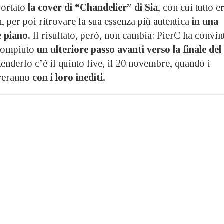
portato
la cover di “Chandelier” di Sia
, con cui tutto e
n, per poi ritrovare la sua essenza più autentica
in una
 piano.
Il risultato, però, non cambia: PierC ha convin
compiuto
un ulteriore passo avanti verso la finale del
ttenderlo c’è il quinto live, il 20 novembre, quando i
ureranno
con i loro inediti.