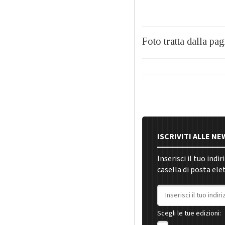
Foto tratta dalla pa
ISCRIVITI ALLE N
Inserisci il tuo indi
casella di posta ele
Indirizzo email
Scegli le tue edizioni: