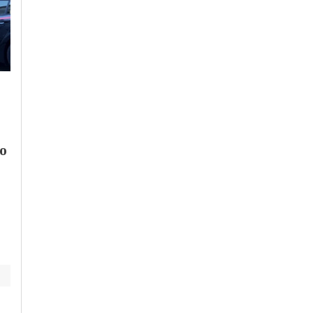
Mercoledì, 29 Luglio 2026 - 09:21
Giovedì, 30 Luglio 2026 - 16:07
Cronaca
-
Acqui Terme
-
Cronaca
-
Casale Monferrato
-
Alessandria
-
Casale
Provincia di Alessandria
Monferrato
-
Novi Ligure
-
Scontro tra camion e
Ovada
-
Provincia di
auto lungo la strada
Alessandria
-
Tortona
-
Valenza
no
tra Terranova e
La Fondazione Cral
Candia Lomellina.
primo sponsor
Morto automobilista
dell’Alessandrino: il
video che mostrerà la
sua bellezza