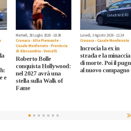
Martedì, 28 Luglio 2026 - 18:38
Lunedì, 3 Agosto 2026 - 11:24
o
Cronaca
-
Alto Piemonte
-
Cronaca
-
Casale Monferrato
Casale Monferrato
-
Provincia
Incrocia la ex in
di Alessandria
-
Vercelli
la
strada e la minaccia
Roberto Bolle
di morte. Poi il pug
conquista Hollywood:
h:
al nuovo compagno
nel 2027 avrà una
e e
stella sulla Walk of
Fame