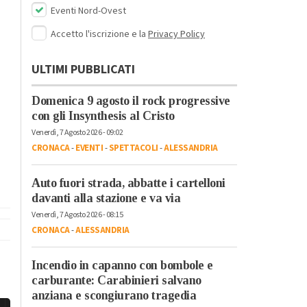
Eventi Nord-Ovest
Accetto l'iscrizione e la
Privacy Policy
ULTIMI PUBBLICATI
Domenica 9 agosto il rock progressive
con gli Insynthesis al Cristo
Venerdì, 7 Agosto 2026 - 09:02
CRONACA
-
EVENTI
-
SPETTACOLI
-
ALESSANDRIA
Auto fuori strada, abbatte i cartelloni
davanti alla stazione e va via
Venerdì, 7 Agosto 2026 - 08:15
CRONACA
-
ALESSANDRIA
Incendio in capanno con bombole e
carburante: Carabinieri salvano
anziana e scongiurano tragedia