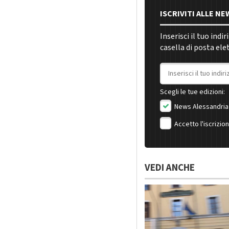
ISCRIVITI ALLE N
Inserisci il tuo indi
casella di posta ele
Indirizzo email
Scegli le tue edizioni:
News Alessandria
Accetto l'iscrizio
VEDI ANCHE