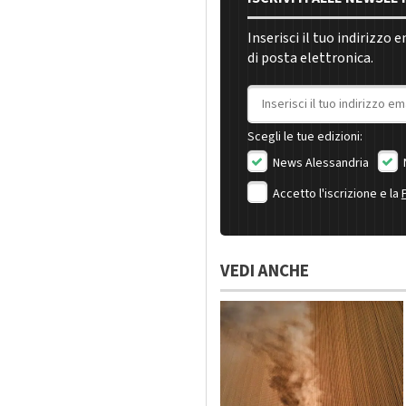
Inserisci il tuo indirizzo 
di posta elettronica.
Indirizzo email
Scegli le tue edizioni:
News Alessandria
Accetto l'iscrizione e la
VEDI ANCHE