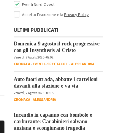
Eventi Nord-Ovest
Accetto l'iscrizione e la
Privacy Policy
ULTIMI PUBBLICATI
Domenica 9 agosto il rock progressive
con gli Insynthesis al Cristo
Venerdì, 7 Agosto 2026 - 09:02
CRONACA
-
EVENTI
-
SPETTACOLI
-
ALESSANDRIA
Auto fuori strada, abbatte i cartelloni
davanti alla stazione e va via
Venerdì, 7 Agosto 2026 - 08:15
CRONACA
-
ALESSANDRIA
Incendio in capanno con bombole e
carburante: Carabinieri salvano
anziana e scongiurano tragedia