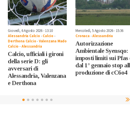
Giovedì, 6 Agosto 2026 - 13:10
Mercoledì, 5 Agosto 2026 - 15:36
Alessandria Calcio
-
Calcio
-
Cronaca
-
Alessandria
Derthona Calcio
-
Valenzana Mado
Autorizzazione
Calcio
-
Alessandria
Ambientale Syensqo:
Calcio, ufficiali i gironi
imposti limiti sui Pfas 
della serie D: gli
dal 1° gennaio stop al
avversari di
produzione di cC6o4
Alessandria, Valenzana
e Derthona