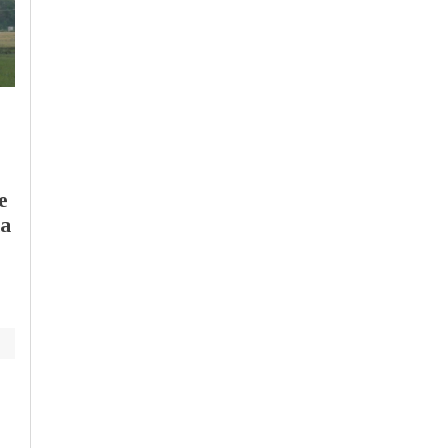
Giovedì, 30 Luglio 2026 - 15:02
Mercoledì, 5 Agosto 2026 - 05:44
Cronaca
-
Alessandria
Cronaca
-
Alessandria
La Fondazione Cra
“Ritiro giornaliero dei
aiuta la Croce Verd
rifiuti fuori
contributo per la
e
cassonetto”: ad
nuova
la
Alessandria l’impegno
“autoambulanza 97
di Amag Ambiente
contro il degrado