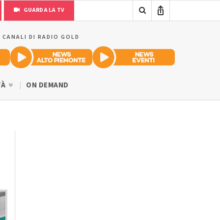
GUARDA LA TV
I CANALI DI RADIO GOLD
TÀ
ON DEMAND