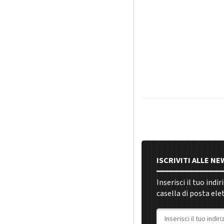
ISCRIVITI ALLE N
Inserisci il tuo indi
casella di posta ele
Indirizzo email