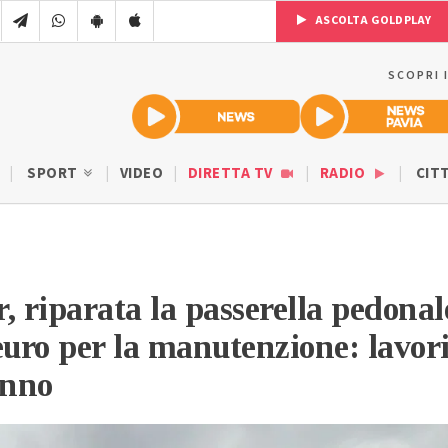
ASCOLTA GOLDPLAY
SCOPRI 
SPORT
VIDEO
DIRETTA TV
RADIO
CIT
, riparata la passerella pedonal
euro per la manutenzione: lavor
anno