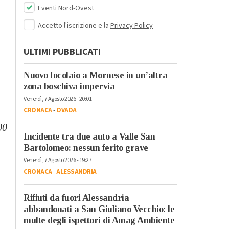
Eventi Nord-Ovest
Accetto l'iscrizione e la
Privacy Policy
ULTIMI PUBBLICATI
Nuovo focolaio a Mornese in un’altra
zona boschiva impervia
Venerdì, 7 Agosto 2026 - 20:01
CRONACA
-
OVADA
00
Incidente tra due auto a Valle San
Bartolomeo: nessun ferito grave
Venerdì, 7 Agosto 2026 - 19:27
CRONACA
-
ALESSANDRIA
Rifiuti da fuori Alessandria
abbandonati a San Giuliano Vecchio: le
multe degli ispettori di Amag Ambiente