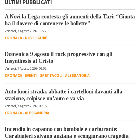
ULTIMI PUBBLICATI
A Novi la Lega contesta gli aumenti della Tari: “Giunta
ha il dovere di contenere le bollette”
Venerdì, 7 Agosto 2026 - 10:22
CRONACA
-
NOVI LIGURE
Domenica 9 agosto il rock progressive con gli
Insynthesis al Cristo
Venerdì, 7 Agosto 2026 - 09:02
CRONACA
-
EVENTI
-
SPETTACOLI
-
ALESSANDRIA
Auto fuori strada, abbatte i cartelloni davanti alla
stazione, colpisce un’auto e va via
Venerdì, 7 Agosto 2026 - 08:15
CRONACA
-
ALESSANDRIA
Incendio in capanno con bombole e carburante:
Carabinieri salvano anziana e scongiurano tragedia