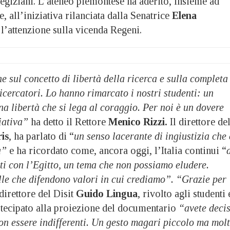
i egiziani. L’ateneo piemontese ha aderito, insieme ad
ne, all’iniziativa rilanciata dalla Senatrice
Elena
 l’attenzione sulla vicenda Regeni.
e sul concetto di libertà della ricerca e sulla completa
icercatori. Lo hanno rimarcato i nostri studenti: un
a libertà che si lega al coraggio. Per noi è un dovere
iativa”
ha detto il Rettore
Menico Rizzi.
Il direttore de
is
, ha parlato di “
un senso lacerante di ingiustizia che 
à”
e ha ricordato come, ancora oggi, l’Italia continui “
 con l’Egitto, un tema che non possiamo eludere.
le che difendono valori in cui crediamo”.
“Grazie per
 direttore del Disit
Guido Lingua
, rivolto agli studenti 
artecipato alla proiezione del documentario
“avete deci
on essere indifferenti. Un gesto magari piccolo ma mol