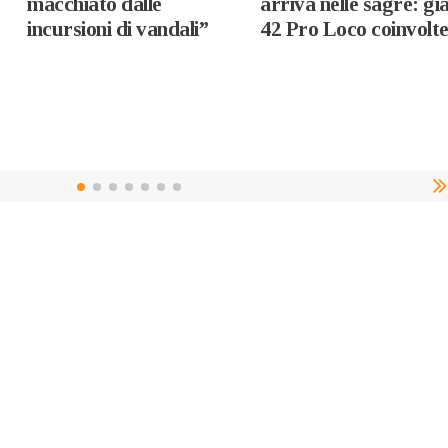
macchiato dalle
arriva nelle sagre: gi
incursioni di vandali”
42 Pro Loco coinvolt