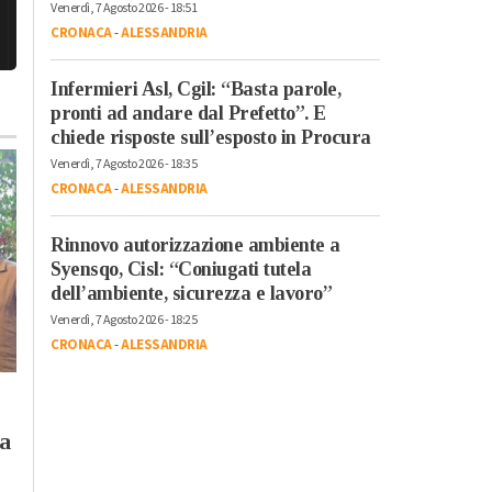
Venerdì, 7 Agosto 2026 - 18:51
CRONACA
-
ALESSANDRIA
Infermieri Asl, Cgil: “Basta parole,
pronti ad andare dal Prefetto”. E
chiede risposte sull’esposto in Procura
Venerdì, 7 Agosto 2026 - 18:35
CRONACA
-
ALESSANDRIA
Rinnovo autorizzazione ambiente a
Syensqo, Cisl: “Coniugati tutela
dell’ambiente, sicurezza e lavoro”
Venerdì, 7 Agosto 2026 - 18:25
CRONACA
-
ALESSANDRIA
Giovedì, 30 Luglio 2026 - 07:46
Giovedì, 30 Luglio 2026 - 12:58
Cronaca
-
Alessandria
-
Pavia
Cronaca
-
Alessandria
-
Alto
Piemonte
la
Vendite truffaldine
Oggi bollino rosso
‘porta a porta’: nella
nell’Alessandrino: