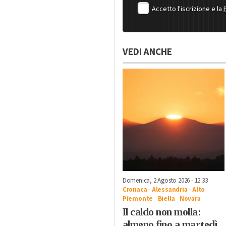
Accetto l'iscrizione e la
VEDI ANCHE
Domenica, 2 Agosto 2026 - 12:33
Cronaca
-
Alessandria
-
Alto
Piemonte
-
Biella
-
Novara
Il caldo non molla:
almeno fino a martedì