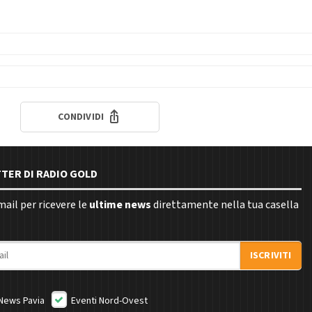
CONDIVIDI
TTER DI RADIO GOLD
email per ricevere le
ultime news
direttamente nella tua casella
ISCRIVITI
News Pavia
Eventi Nord-Ovest