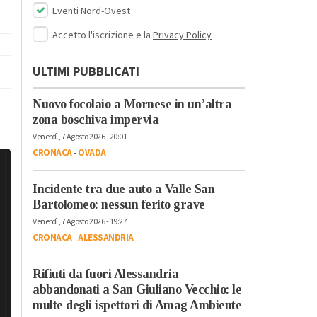
Eventi Nord-Ovest
Accetto l'iscrizione e la
Privacy Policy
ULTIMI PUBBLICATI
Nuovo focolaio a Mornese in un’altra
zona boschiva impervia
Venerdì, 7 Agosto 2026 - 20:01
CRONACA
-
OVADA
Incidente tra due auto a Valle San
Bartolomeo: nessun ferito grave
Venerdì, 7 Agosto 2026 - 19:27
CRONACA
-
ALESSANDRIA
Rifiuti da fuori Alessandria
abbandonati a San Giuliano Vecchio: le
multe degli ispettori di Amag Ambiente