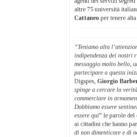
agenti dei servizi segret
altre 75 università italia
Cattaneo
per tenere alta
“Teniamo alta l’attenzion
indipendenza dei nostri r
messaggio molto bello, un
partecipare a questa iniz
Digspes,
Giorgio Barber
spinge a cercare la verit
commerciare in armamenti
Dobbiamo essere sentinel
essere qui
” le parole del
ai cittadini che hanno p
di non dimenticare e di n