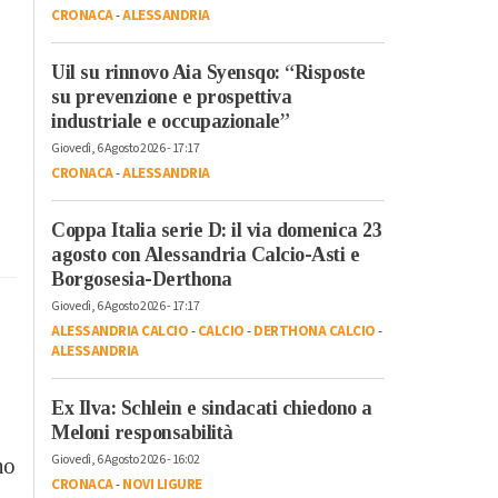
CRONACA
-
ALESSANDRIA
Uil su rinnovo Aia Syensqo: “Risposte
su prevenzione e prospettiva
industriale e occupazionale”
Giovedì, 6 Agosto 2026 - 17:17
CRONACA
-
ALESSANDRIA
Coppa Italia serie D: il via domenica 23
agosto con Alessandria Calcio-Asti e
Borgosesia-Derthona
Giovedì, 6 Agosto 2026 - 17:17
ALESSANDRIA CALCIO
-
CALCIO
-
DERTHONA CALCIO
-
ALESSANDRIA
Ex Ilva: Schlein e sindacati chiedono a
Meloni responsabilità
Giovedì, 6 Agosto 2026 - 16:02
no
CRONACA
-
NOVI LIGURE