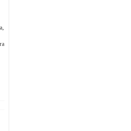
,
a,
ra