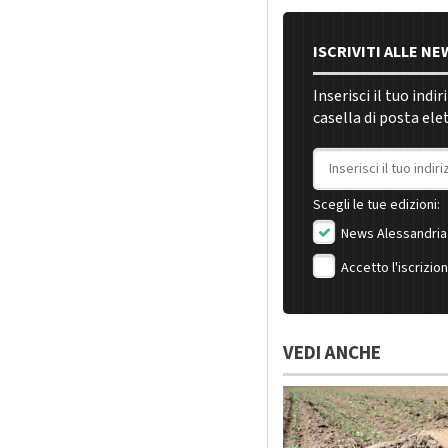
ISCRIVITI ALLE N
Inserisci il tuo indi
casella di posta ele
Indirizzo email
Scegli le tue edizioni:
News Alessandria
Accetto l'iscrizio
VEDI ANCHE