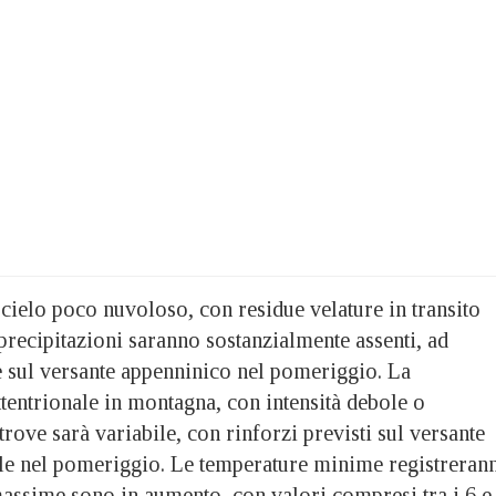
cielo poco nuvoloso, con residue velature in transito
precipitazioni saranno sostanzialmente assenti, ad
e sul versante appenninico nel pomeriggio. La
ttentrionale in montagna, con intensità debole o
rove sarà variabile, con rinforzi previsti sul versante
le nel pomeriggio. Le temperature minime registreran
massime sono in aumento, con valori compresi tra i 6 e