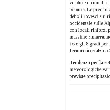
velature o cumuli n
pianura. Le precipit
deboli rovesci sui r
occidentale sulle Al
con locali rinforzi p
massime rimarranno 
i 6 e gli 8 gradi per
termico in rialzo a
Tendenza per la se
meteorologiche vari
previste precipitazio