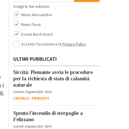
Scegli le tue edizioni:
News Alessandria
News Pavia
Eventi Nord-Ovest
Accetto l'iscrizione e la
Privacy Policy
ULTIMI PUBBLICATI
-
Siccità: Piemonte avvia le procedure
e
per la richiesta di stato di calamità
 i
naturale
Giovedì, 6 Agosto 2026 - 19:00
i.
CRONACA
-
PIEMONTE
Spento l’incendio di sterpaglie a
Felizzano
Giovedì, 6 Agosto 2026 - 18:41