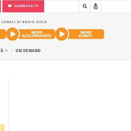
GUARDA LA TV
I CANALI DI RADIO GOLD
TÀ
ON DEMAND