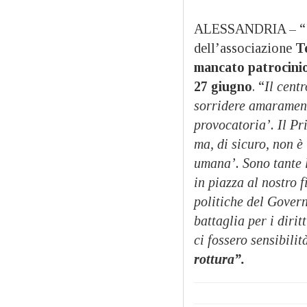
ALESSANDRIA – “
dell’associazione
T
mancato patrocini
27 giugno
. “
Il cent
sorridere amarament
provocatoria’. Il Pr
ma, di sicuro, non è
umana’. Sono tante l
in piazza al nostro 
politiche del Govern
battaglia per i diri
ci fossero sensibili
rottura”.