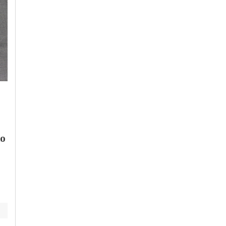
Giovedì, 30 Luglio 2026 - 15:02
Mercoledì, 5 Agosto 2026 - 06:15
Cronaca
-
Alessandria
Cronaca
-
Alessandria
-
Alto
La Fondazione Cral
Piemonte
-
Provincia di
Alessandria
aiuta la Croce Verde:
Cambiamento
contributo per la
to
climatico: le piante
nuova
che scalano gli ultimi
“autoambulanza 97”
pezzi di resistenza e l
lezione che ci danno