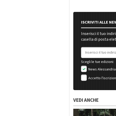
ISCRIVITI ALLE N
Inserisci il tuo indi
casella di posta ele
Indirizzo email
Scegli le tue edizioni:
News Alessandria
Accetto l'iscrizio
VEDI ANCHE