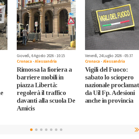
Giovedì, 6 Agosto 2026 - 10:15
Venerdì, 24 Luglio 2026 - 05:37
Cronaca
-
Alessandria
Cronaca
-
Alessandria
Rimossa la fioriera a
Vigili del Fuoco:
barriere mobili in
sabato lo sciopero
piazza Libertà:
nazionale proclama
ne
regolerà il traffico
da Uil Fp. Adesioni
davanti alla scuola De
anche in provincia
Amicis