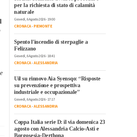
per la richiesta di stato di calamità
naturale
Giovedì, 6 Agosto 2026 - 19:00
l
CRONACA
-
PIEMONTE
o
Spento l’incendio di sterpaglie a
Felizzano
Giovedì, 6 Agosto 2026 - 18:41
CRONACA
-
ALESSANDRIA
se
Uil su rinnovo Aia Syensqo: “Risposte
su prevenzione e prospettiva
industriale e occupazionale”
Giovedì, 6 Agosto 2026 - 17:17
CRONACA
-
ALESSANDRIA
Coppa Italia serie D: il via domenica 23
agosto con Alessandria Calcio-Asti e
Borgosesia-Derthona