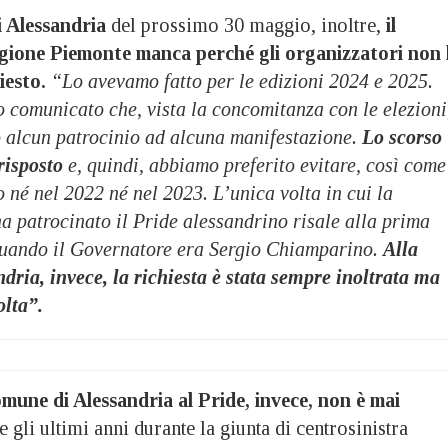
 Alessandria
del prossimo 30 maggio, inoltre,
il
egione Piemonte manca perché gli organizzatori non 
esto.
“Lo avevamo fatto per le edizioni 2024 e 2025.
o comunicato che, vista la concomitanza con le elezioni
 alcun patrocinio ad alcuna manifestazione.
Lo scorso
risposto
e, quindi, abbiamo preferito evitare, così come
o né nel 2022 né nel 2023. L’unica volta in cui la
a patrocinato il Pride alessandrino risale alla prima
quando il Governatore era Sergio Chiamparino.
Alla
dria, invece, la richiesta è stata sempre inoltrata ma
olta”.
omune di Alessandria al Pride, invece, non è mai
te gli ultimi anni durante la giunta di centrosinistra