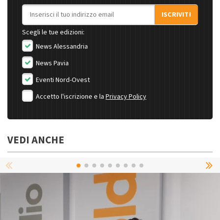
Indirizzo email
ISCRIVITI
Scegli le tue edizioni:
News Alessandria
News Pavia
Eventi Nord-Ovest
Accetto l'iscrizione e la
Privacy Policy
VEDI ANCHE