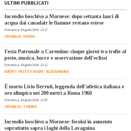
ULTIMI PUBBLICATI
Incendio boschivo a Mornese: dopo settanta lanci di
acqua dai canadair le fiamme restano estese
Domenica, 9 Agosto 2026 - 22:17
CRONACA
-
OVADA
Festa Patronale a Carentino: cinque giorni tra trofie al
pesto, musica, bocce e osservazione dell’eclissi
Domenica, 9 Agosto 2026 - 22:11
EVENTI
-
FESTE E SAGRE
-
ALESSANDRIA
È morto Livio Berruti, leggenda dell’atletica italiana e
oro olimpico nei 200 metri a Roma 1960
Domenica, 9 Agosto 2026 - 21:07
CRONACA
-
TORINO
Incendio boschivo a Mornese: focolai in aumento
soprattutto sopra i laghi della Lavagnina