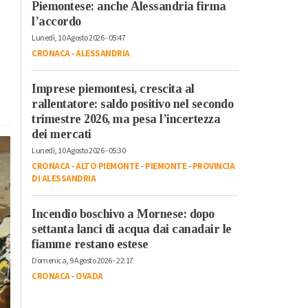
Piemontese: anche Alessandria firma
l’accordo
Lunedì, 10 Agosto 2026 - 05:47
CRONACA
-
ALESSANDRIA
Imprese piemontesi, crescita al
rallentatore: saldo positivo nel secondo
trimestre 2026, ma pesa l’incertezza
dei mercati
Lunedì, 10 Agosto 2026 - 05:30
CRONACA
-
ALTO PIEMONTE
-
PIEMONTE
-
PROVINCIA
DI ALESSANDRIA
Incendio boschivo a Mornese: dopo
settanta lanci di acqua dai canadair le
fiamme restano estese
Domenica, 9 Agosto 2026 - 22:17
CRONACA
-
OVADA