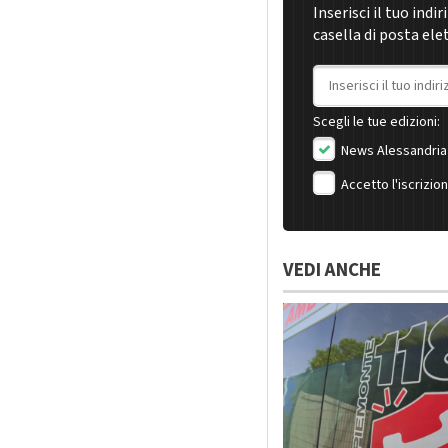
Inserisci il tuo indi
casella di posta ele
Indirizzo email
Scegli le tue edizioni:
News Alessandria
Accetto l'iscrizio
VEDI ANCHE