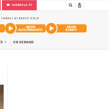
GUARDA LA TV
I CANALI DI RADIO GOLD
TÀ
ON DEMAND