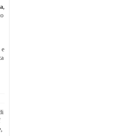
a,
to
 e
za
di
f
e,