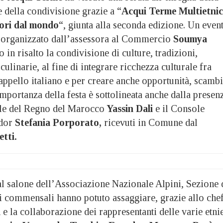
e della condivisione grazie a “
Acqui Terme Multietnic
apori dal mondo
“, giunta alla seconda edizione. Un even
 organizzato dall’assessora al Commercio
Soumya
in risalto la condivisione di culture, tradizioni,
culinarie, al fine di integrare ricchezza culturale fra
 cappello italiano e per creare anche opportunità, scambi
’importanza della festa è sottolineata anche dalla presen
le del Regno del Marocco
Yassin Dali
e il Console
ador
Stefania Porporato,
ricevuti in Comune dal
tti.
al salone dell’Associazione Nazionale Alpini, Sezione 
 commensali hanno potuto assaggiare, grazie allo che
a
e la collaborazione dei rappresentanti delle varie etni