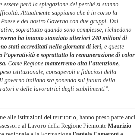
le essere però la spiegazione del perché si stanno
fficoltà. Attualmente sappiamo che è in corso la
o Paese e del nostro Governo con due gruppi. Dal
tative, soprattutto quando sono complesse, richiedono
overno ha intanto stanziato ulteriori 240 milioni di
no stati accreditati nella giornata di ieri,
e queste
 l’operatività e soprattutto la remunerazione di colo
sa.
Come Regione
manterremo alta l’attenzione,
peso istituzionale, consapevoli e fiduciosi della
l governo italiano sta ponendo sul futuro della
ratori e delle lavoratrici degli stabilimenti”.
me alle istituzioni del territorio, hanno preso parte anc
 assessore al Lavoro della Regione Piemonte
Maurizio
re regionale alla Formazione
Daniela Cameroni
e