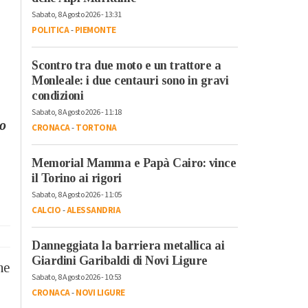
Sabato, 8 Agosto 2026 - 13:31
POLITICA
-
PIEMONTE
Scontro tra due moto e un trattore a
Monleale: i due centauri sono in gravi
condizioni
Sabato, 8 Agosto 2026 - 11:18
ro
CRONACA
-
TORTONA
Memorial Mamma e Papà Cairo: vince
il Torino ai rigori
Sabato, 8 Agosto 2026 - 11:05
CALCIO
-
ALESSANDRIA
Danneggiata la barriera metallica ai
Giardini Garibaldi di Novi Ligure
he
Sabato, 8 Agosto 2026 - 10:53
CRONACA
-
NOVI LIGURE