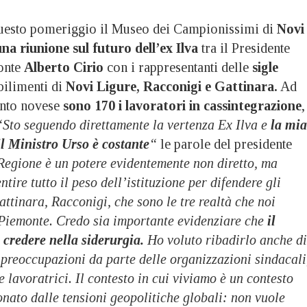
sto pomeriggio il Museo dei Campionissimi di
Novi
una riunione sul futuro dell’ex Ilva
tra il Presidente
onte
Alberto Cirio
con i rappresentanti delle
sigle
bilimenti di
Novi Ligure, Racconigi e Gattinara.
Ad
ento novese
sono 170 i lavoratori in cassintegrazione
,
“Sto seguendo direttamente la vertenza Ex Ilva e
la mia
il Ministro Urso è costante
“
le parole del presidente
 Regione è un potere evidentemente non diretto, ma
tire tutto il peso dell’istituzione per difendere gli
attinara, Racconigi, che sono le tre realtà che noi
Piemonte. Credo sia importante evidenziare che
il
credere nella siderurgia.
Ho voluto ribadirlo anche di
e preoccupazioni da parte delle organizzazioni sindacali
e lavoratrici. Il contesto in cui viviamo è un contesto
nato dalle tensioni geopolitiche globali: non vuole