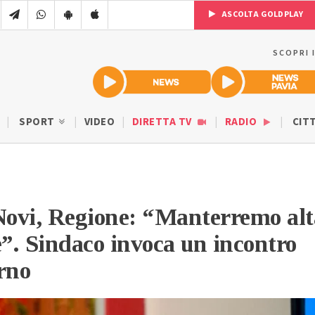
ASCOLTA GOLDPLAY
SCOPRI 
SPORT
VIDEO
DIRETTA TV
RADIO
CIT
Novi, Regione: “Manterremo alt
e”. Sindaco invoca un incontro
rno