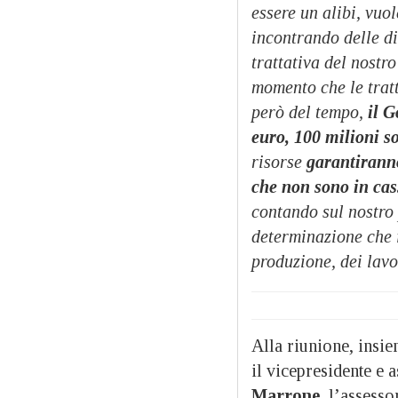
essere un alibi, vuo
incontrando delle di
trattativa del nostr
momento che le trat
però del tempo,
il G
euro, 100 milioni so
risorse
garantiranno
che non sono in cas
contando sul nostro 
determinazione che i
produzione, dei lavo
Alla riunione, insie
il vicepresidente e
Marrone,
l’assesso