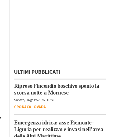
ULTIMI PUBBLICATI
Ripreso l’incendio boschivo spento la
scorsa notte a Mornese
Sabato, 8 Agosto 2026 - 16:59
CRONACA
-
OVADA
,
Emergenza idrica: asse Piemonte-
Liguria per realizzare invasi nell’area
delle Alpi Marittime