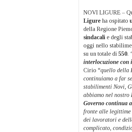
NOVI LIGURE – Que
Ligure
ha ospitato
della Regione Piem
sindacali
e degli sta
oggi nello stabilim
su un totale di
550
.
interlocuzione con 
Cirio “
quello della
continuiamo a far sen
stabilimenti Novi, G
abbiamo nel nostro 
Governo continua a 
fronte alle legittim
dei lavoratori e dell
complicato, condizio