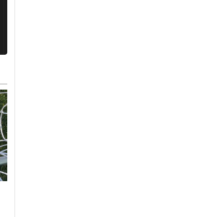
Martedì, 28 Luglio 2026 - 05:34
Cronaca
-
Alessandria
-
Provincia di Alessandria
Indice sport
Domenica, 2 Agosto 2026 - 12:33
Cronaca
-
Alessandria
-
Alto
Sole24ore:
Piemonte
-
Biella
-
Novara
l’Alessandrino brilla