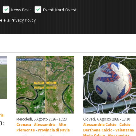
News Pavia
Eventi Nord-Ovest
ne e la
Privacy Policy
ia
Mercoledì, 5 Agosto 2026 - 10:28
Giovedì, 6 Agosto 2026 - 13:10
D:
Cronaca
-
Alessandria
-
Alto
Alessandria Calcio
-
Calcio
-
Piemonte
-
Provincia di Pavia
Derthona Calcio
-
Valenzana
Mado Calcio
-
Alessandria