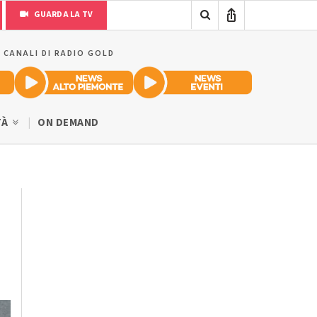
GUARDA LA TV
I CANALI DI RADIO GOLD
TÀ
ON DEMAND