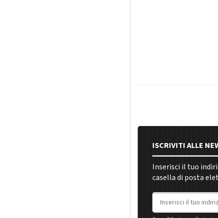
ISCRIVITI ALLE N
Inserisci il tuo indi
casella di posta ele
Indirizzo email