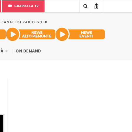
GUARDA LA TV
I CANALI DI RADIO GOLD
TÀ
ON DEMAND