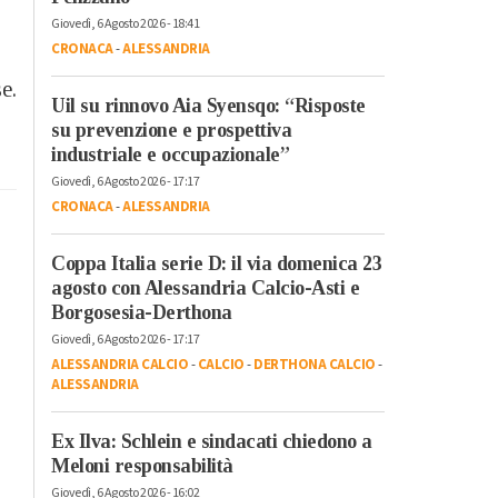
Giovedì, 6 Agosto 2026 - 18:41
CRONACA
-
ALESSANDRIA
e.
Uil su rinnovo Aia Syensqo: “Risposte
su prevenzione e prospettiva
industriale e occupazionale”
Giovedì, 6 Agosto 2026 - 17:17
CRONACA
-
ALESSANDRIA
Coppa Italia serie D: il via domenica 23
agosto con Alessandria Calcio-Asti e
Borgosesia-Derthona
Giovedì, 6 Agosto 2026 - 17:17
ALESSANDRIA CALCIO
-
CALCIO
-
DERTHONA CALCIO
-
ALESSANDRIA
Ex Ilva: Schlein e sindacati chiedono a
Meloni responsabilità
Giovedì, 6 Agosto 2026 - 16:02