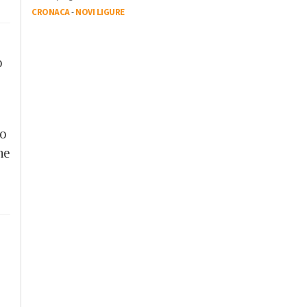
CRONACA
-
NOVI LIGURE
o
uo
he