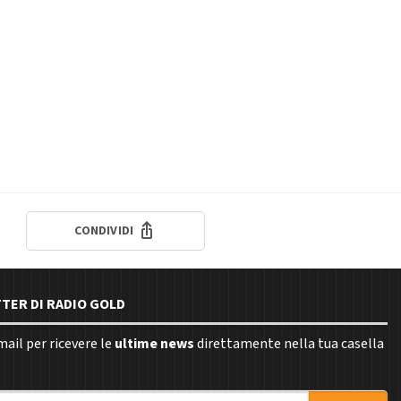
CONDIVIDI
TTER DI RADIO GOLD
email per ricevere le
ultime news
direttamente nella tua casella