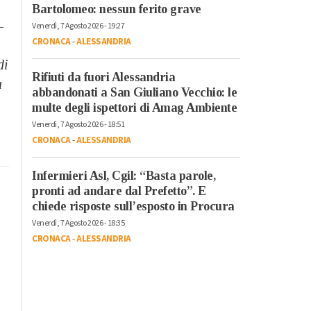
Bartolomeo: nessun ferito grave
–
Venerdì, 7 Agosto 2026 - 19:27
CRONACA
-
ALESSANDRIA
di
Rifiuti da fuori Alessandria
a
abbandonati a San Giuliano Vecchio: le
multe degli ispettori di Amag Ambiente
Venerdì, 7 Agosto 2026 - 18:51
CRONACA
-
ALESSANDRIA
Infermieri Asl, Cgil: “Basta parole,
pronti ad andare dal Prefetto”. E
chiede risposte sull’esposto in Procura
Venerdì, 7 Agosto 2026 - 18:35
CRONACA
-
ALESSANDRIA