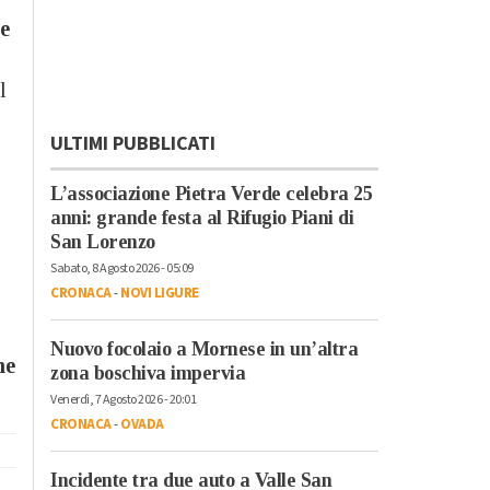
 e
l
ULTIMI PUBBLICATI
L’associazione Pietra Verde celebra 25
anni: grande festa al Rifugio Piani di
San Lorenzo
Sabato, 8 Agosto 2026 - 05:09
CRONACA
-
NOVI LIGURE
Nuovo focolaio a Mornese in un’altra
ne
zona boschiva impervia
Venerdì, 7 Agosto 2026 - 20:01
CRONACA
-
OVADA
Incidente tra due auto a Valle San