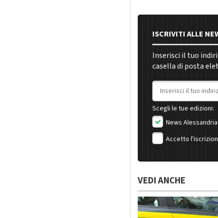
ISCRIVITI ALLE N
Inserisci il tuo indi
casella di posta ele
Indirizzo email
Scegli le tue edizioni:
News Alessandria
Accetto l'iscrizio
VEDI ANCHE