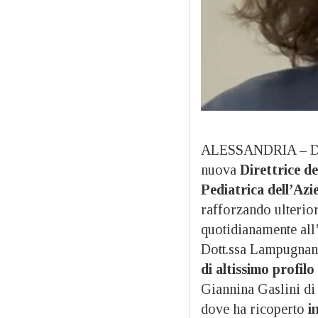
ALESSANDRIA – Da 
nuova
Direttrice de
Pediatrica dell’Azi
rafforzando ulterio
quotidianamente all’
Dott.ssa Lampugnani
di altissimo profilo
Giannina Gaslini di 
dove ha ricoperto
in