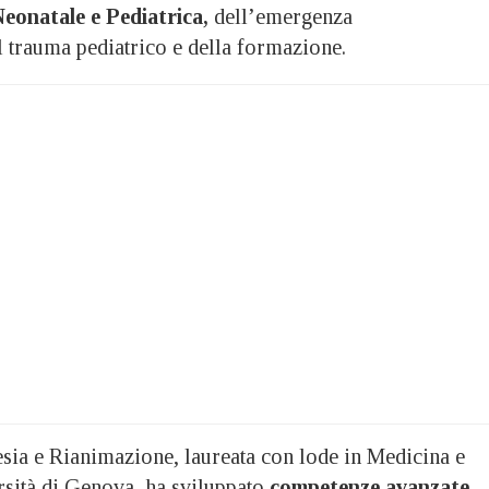
eonatale e Pediatrica,
dell’emergenza
l trauma pediatrico e della formazione.
esia e Rianimazione, laureata con lode in Medicina e
rsità di Genova, ha sviluppato
competenze avanzate