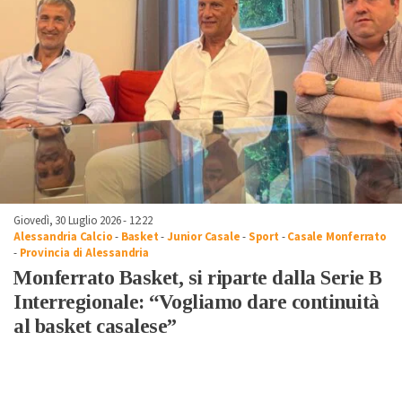
Giovedì, 30 Luglio 2026 - 12:22
Alessandria Calcio
-
Basket
-
Junior Casale
-
Sport
-
Casale Monferrato
-
Provincia di Alessandria
Monferrato Basket, si riparte dalla Serie B
Interregionale: “Vogliamo dare continuità
al basket casalese”