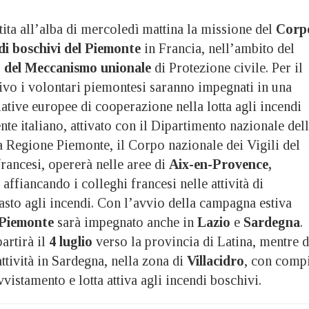
a all’alba di mercoledì mattina la missione del
Corp
di boschivi del Piemonte
in Francia, nell’ambito del
 del Meccanismo unionale
di Protezione civile. Per il
ivo i volontari piemontesi saranno impegnati in una
ziative europee di cooperazione nella lotta agli incendi
ente italiano, attivato con il Dipartimento nazionale del
a Regione Piemonte, il Corpo nazionale dei Vigili del
francesi, opererà nelle aree di
Aix-en-Provence,
, affiancando i colleghi francesi nelle attività di
asto agli incendi. Con l’avvio della campagna estiva
Piemonte
sarà impegnato anche in
Lazio
e
Sardegna
.
artirà il
4 luglio
verso la provincia di Latina, mentre d
attività in Sardegna, nella zona di
Villacidro
, con compi
vvistamento e lotta attiva agli incendi boschivi.