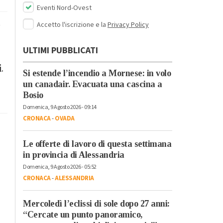
Eventi Nord-Ovest
Accetto l'iscrizione e la
Privacy Policy
a
ULTIMI PUBBLICATI
i
.
Si estende l’incendio a Mornese: in volo
un canadair. Evacuata una cascina a
Bosio
Domenica, 9 Agosto 2026 - 09:14
CRONACA
-
OVADA
Le offerte di lavoro di questa settimana
in provincia di Alessandria
Domenica, 9 Agosto 2026 - 05:52
CRONACA
-
ALESSANDRIA
Mercoledì l’eclissi di sole dopo 27 anni:
“Cercate un punto panoramico,