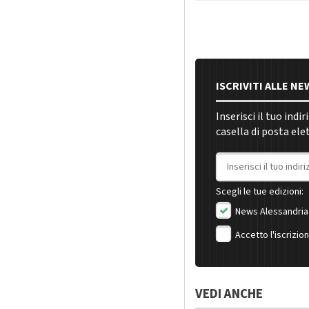
ISCRIVITI ALLE N
Inserisci il tuo indi
casella di posta ele
Indirizzo email
Scegli le tue edizioni:
News Alessandria
Accetto l'iscrizio
VEDI ANCHE