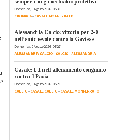
sempre con gli occhialini protettivi”
Domenica, 9 Agosto 2026 - 05:31
CRONACA
-
CASALE MONFERRATO
Alessandria Calcio: vittoria per 2-0
e
nell’amichevole contro la Gaviese
Domenica, 9 Agosto 2026 - 05:27
ALESSANDRIA CALCIO
-
CALCIO
-
ALESSANDRIA
i
Casale: 1-1 nell’allenamento congiunto
a
contro il Pavia
ne
Domenica, 9 Agosto 2026 - 05:21
CALCIO
-
CASALE CALCIO
-
CASALE MONFERRATO