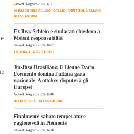
Giovedì, 6 Agosto 2026 - 17:17
ALESSANDRIA CALCIO
-
CALCIO
-
DERTHONA CALCIO
-
ALESSANDRIA
Ex Ilva: Schlein e sindacati chiedono a
 e
Meloni responsabilità
Giovedì, 6 Agosto 2026 - 16:02
CRONACA
-
NOVI LIGURE
Jiu-Jitsu Brasiliano: il 14enne Dario
me
Formento domina l’ultima gara
nazionale. A ottobre disputerà gli
Europei
Giovedì, 6 Agosto 2026 - 15:40
ALTRI SPORT
-
ALESSANDRIA
Finalmente sabato temperature
ragionevoli in Piemonte
Giovedì, 6 Agosto 2026 - 14:18