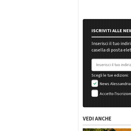
ISCRIVITI ALLE N
Inserisci il tuo indi
casella di posta ele
Indirizzo email
Scegli le tue edizioni:
News Alessandria
Accetto l'iscrizio
VEDI ANCHE