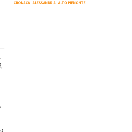
CRONACA
-
ALESSANDRIA
-
ALTO PIEMONTE
.
i,
o
oi