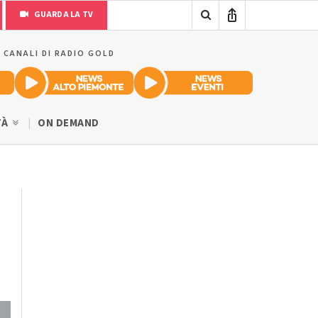
GUARDA LA TV
I CANALI DI RADIO GOLD
TÀ
ON DEMAND