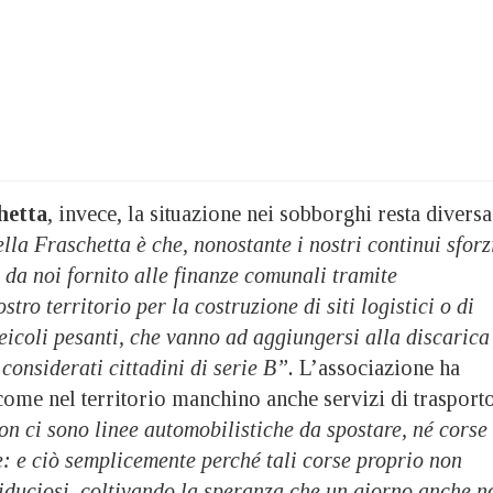
hetta
, invece, la situazione nei sobborghi resta diversa
lla Fraschetta è che, nonostante i nostri continui sforz
 da noi fornito alle finanze comunali tramite
ostro territorio per la costruzione di siti logistici o di
icoli pesanti, che vanno ad aggiungersi alla discarica
 considerati cittadini di serie B”.
L’associazione ha
come nel territorio manchino anche servizi di trasport
n ci sono linee automobilistiche da spostare, né corse
e: e ciò semplicemente perché tali corse proprio non
iduciosi, coltivando la speranza che un giorno anche n